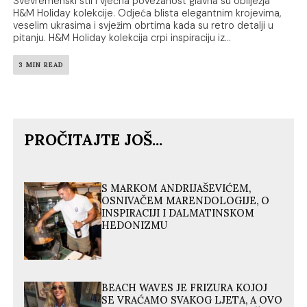
Svevremenski stil i vječna povezanost glavna su obilježja
H&M Holiday kolekcije. Odjeća blista elegantnim krojevima,
veselim ukrasima i svježim obrtima kada su retro detalji u
pitanju. H&M Holiday kolekcija crpi inspiraciju iz...
3 MIN READ
PROČITAJTE JOŠ...
S MARKOM ANDRIJAŠEVIĆEM,
OSNIVAČEM MARENDOLOGIJE, O
INSPIRACIJI I DALMATINSKOM
HEDONIZMU
BEACH WAVES JE FRIZURA KOJOJ
SE VRAĆAMO SVAKOG LJETA, A OVO