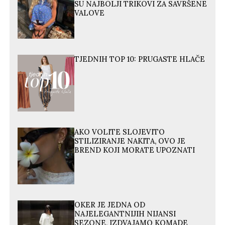
SU NAJBOLJI TRIKOVI ZA SAVRŠENE
VALOVE
TJEDNIH TOP 10: PRUGASTE HLAČE
AKO VOLITE SLOJEVITO
STILIZIRANJE NAKITA, OVO JE
BREND KOJI MORATE UPOZNATI
OKER JE JEDNA OD
NAJELEGANTNIJIH NIJANSI
SEZONE, IZDVAJAMO KOMADE