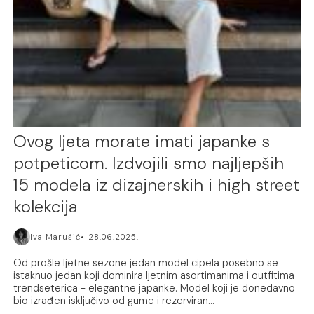
Ovog ljeta morate imati japanke s
potpeticom. Izdvojili smo najljepših
15 modela iz dizajnerskih i high street
kolekcija
Iva Marušić
28.06.2025.
Od prošle ljetne sezone jedan model cipela posebno se
istaknuo jedan koji dominira ljetnim asortimanima i outfitima
trendseterica - elegantne japanke. Model koji je donedavno
bio izrađen isključivo od gume i rezerviran...