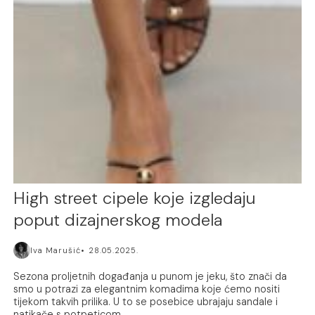
High street cipele koje izgledaju
poput dizajnerskog modela
Iva Marušić
28.05.2025.
Sezona proljetnih događanja u punom je jeku, što znači da
smo u potrazi za elegantnim komadima koje ćemo nositi
tijekom takvih prilika. U to se posebice ubrajaju sandale i
natikače s potpeticom...