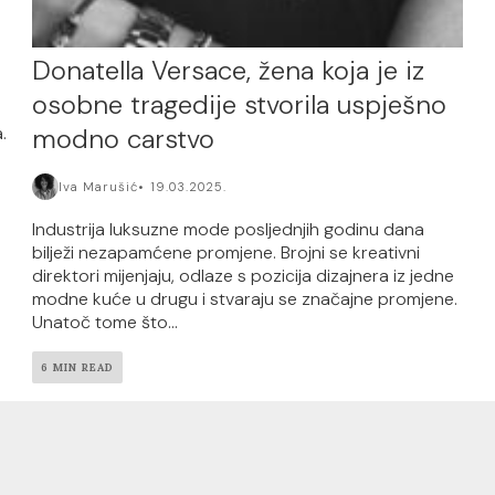
Donatella Versace, žena koja je iz
a
osobne tragedije stvorila uspješno
modno carstvo
.
Iva Marušić
19.03.2025.
Industrija luksuzne mode posljednjih godinu dana
bilježi nezapamćene promjene. Brojni se kreativni
direktori mijenjaju, odlaze s pozicija dizajnera iz jedne
modne kuće u drugu i stvaraju se značajne promjene.
Unatoč tome što...
6 MIN READ