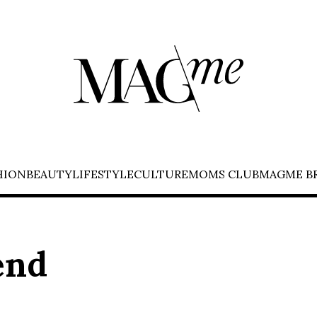
HION
BEAUTY
LIFESTYLE
CULTURE
MOMS CLUB
MAGME B
end