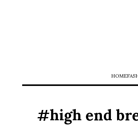
HOME
FAS
#high end br