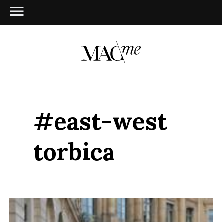
#east-west
torbica