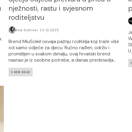
u
nježnosti, rastu i svjesnom
p
roditeljstvu
Ana Svetina
23.10.2025.
J
,
W
Brend MiuSoleil osvaja pažnju roditelja koji traže više
Sl
od samo odjeće za djecu. Ručno rađen, održiv i
U
promišljen u svakom detalju, ovaj hrvatski brend
nastao je iz osobne potrebe, a danas predstavlja...
9 MIN READ