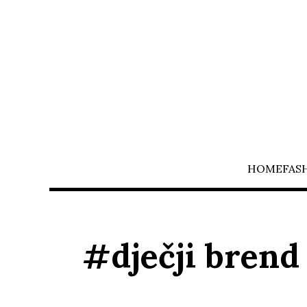
HOME
FAS
#dječji brend