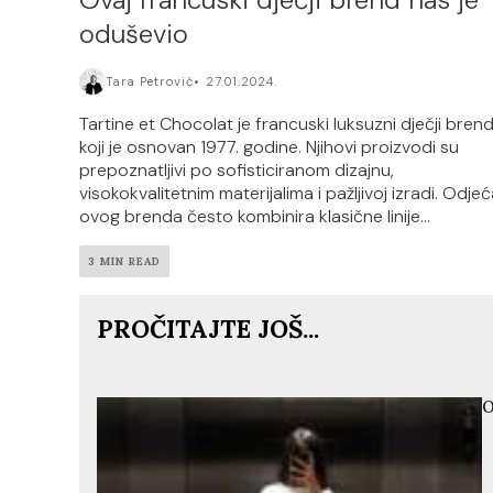
oduševio
Tara Petrović
27.01.2024.
Tartine et Chocolat je francuski luksuzni dječji bren
koji je osnovan 1977. godine. Njihovi proizvodi su
prepoznatljivi po sofisticiranom dizajnu,
visokokvalitetnim materijalima i pažljivoj izradi. Odje
ovog brenda često kombinira klasične linije...
3 MIN READ
PROČITAJTE JOŠ...
O