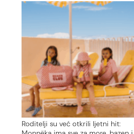
Roditelji su već otkrili ljetni hit:
Monnëka ima sve za more, bazen i