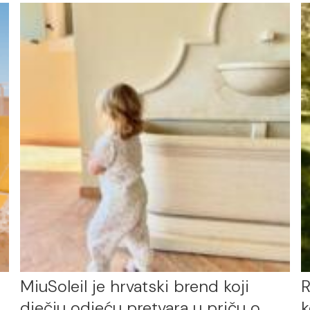
MiuSoleil je hrvatski brend koji
R
dječju odjeću pretvara u priču o
k