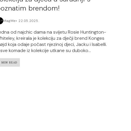
oznatim brendom!
MagMe
22.05.2025.
edna od najchic dama na svijetu Rosie Huntington-
hiteley, kreirala je kolekciju za dječji brend Konges
øjd koja odaje počast njezinoj djeci, Jacku i Isabelli.
 sve komade iz kolekcije utkane su duboko...
2 MIN READ