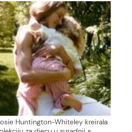
osie Huntington-Whiteley kreirala
olekciju za djecu u suradnji s