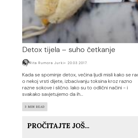
Detox tijela – suho četkanje
Rita Rumora Jurki
20.03.2017.
Kada se spominje detox, većina ljudi misli kako se ra
o nekoj vrsti dijete, izbacivanju toksina kroz razno
razne sokove i slično. Iako su to odlični načini - i
svakako savjetujemo da ih...
3 MIN READ
PROČITAJTE JOŠ...