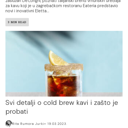
zaslužan De'Longhi, poznati talijanski brend vrhunskih uređaja
za kavu koji je u zagrebačkom restoranu Eateria predstavio
novi i inovativni Eletta...
3 MIN READ
Svi detalji o cold brew kavi i zašto je
probati
Rita Rumora Jurki
19.03.2023.