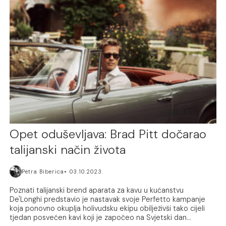
Opet oduševljava: Brad Pitt dočarao
talijanski način života
Petra Biberica
03.10.2023.
Poznati talijanski brend aparata za kavu u kućanstvu
De'Longhi predstavio je nastavak svoje Perfetto kampanje
koja ponovno okuplja holivudsku ekipu obilježivši tako cijeli
tjedan posvećen kavi koji je započeo na Svjetski dan...