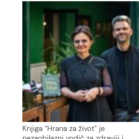
Knjiga “Hrana za život” je
nezaobilazni vodič za zdraviji i