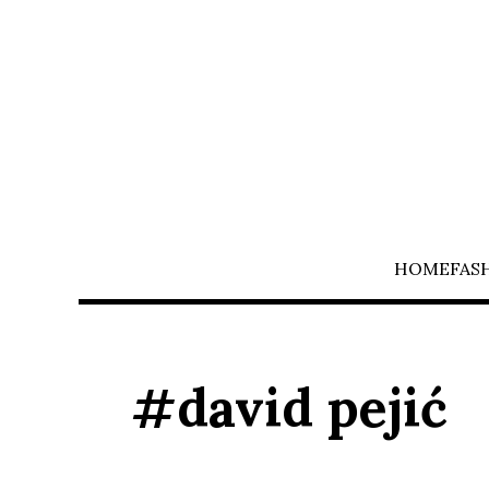
HOME
FAS
#david pejić