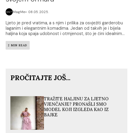
MagMe
08.05.2025.
Ljeto je pred vratima, a s njim i prilika za osvježiti garderobu
laganim i elegantnim komadima. Jedan od takvih je i bijela
haljina koja spaja udobnost i otmjenost, što je čini idealnim...
2 MIN READ
PROČITAJTE JOŠ...
TRAŽITE HALJINU ZA LJETNO
VJENČANJE? PRONAŠLI SMO
MODEL KOJI IZGLEDA KAO IZ
BAJKE