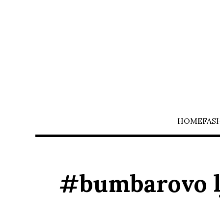
HOME
FAS
#bumbarovo l