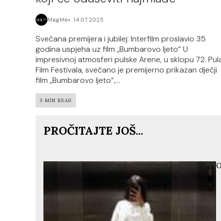
MagMe
14.07.2025.
Svečana premijera i jubilej: Interfilm proslavio 35
godina uspjeha uz film „Bumbarovo ljeto“ U
impresivnoj atmosferi pulske Arene, u sklopu 72. Pul
Film Festivala, svečano je premijerno prikazan dječji
film „Bumbarovo ljeto“,...
3 MIN READ
PROČITAJTE JOŠ...
O