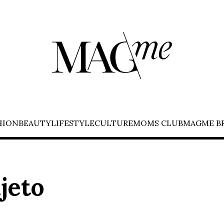
HION
BEAUTY
LIFESTYLE
CULTURE
MOMS CLUB
MAGME B
jeto