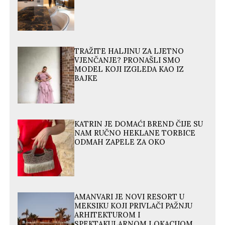
TRAŽITE HALJINU ZA LJETNO
VJENČANJE? PRONAŠLI SMO
MODEL KOJI IZGLEDA KAO IZ
BAJKE
KATRIN JE DOMAĆI BREND ČIJE SU
NAM RUČNO HEKLANE TORBICE
ODMAH ZAPELE ZA OKO
AMANVARI JE NOVI RESORT U
MEKSIKU KOJI PRIVLAČI PAŽNJU
ARHITEKTUROM I
SPEKTAKULARNOM LOKACIJOM