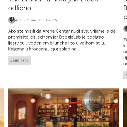
odlično!
B
p
Ana Svetina
25.04.2025.
Ako ste mislili da Arena Centar nudi sve, vrijeme je da
promislite još jednom jer BoogieLab je podigao
Z
ljestvicu uvođenjem bruncha i to u velikom stilu.
k
Kajgana u kroasanu, egg salad na...
n
d
2 MIN READ
no