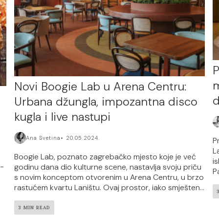
P
m
Novi Boogie Lab u Arena Centru:
d
Urbana džungla, impozantna disco
kugla i live nastupi
Ana Svetina
20.05.2024.
P
L
Boogie Lab, poznato zagrebačko mjesto koje je već
i
 -
godinu dana dio kulturne scene, nastavlja svoju priču
P
s novim konceptom otvorenim u Arena Centru, u brzo
rastućem kvartu Laništu. Ovaj prostor, iako smješten...
3 MIN READ