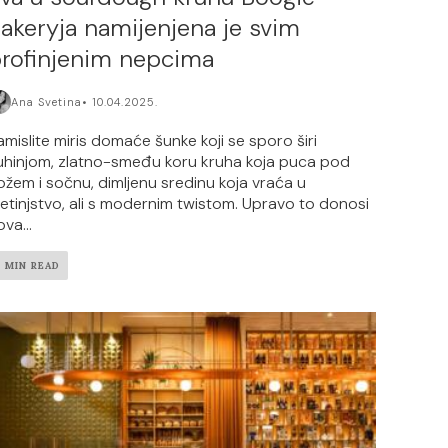
akeryja namijenjena je svim
rofinjenim nepcima
Ana Svetina
10.04.2025.
amislite miris domaće šunke koji se sporo širi
uhinjom, zlatno-smeđu koru kruha koja puca pod
ožem i sočnu, dimljenu sredinu koja vraća u
jetinjstvo, ali s modernim twistom. Upravo to donosi
va...
2 MIN READ