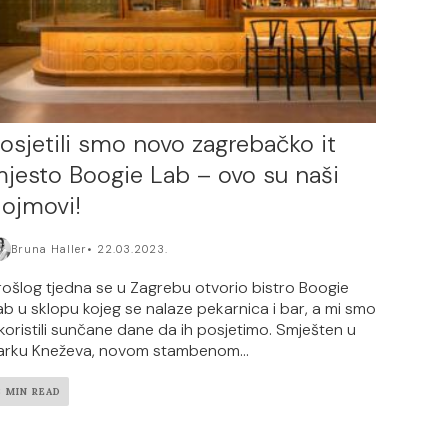
osjetili smo novo zagrebačko it
jesto Boogie Lab – ovo su naši
ojmovi!
Bruna Haller
22.03.2023.
rošlog tjedna se u Zagrebu otvorio bistro Boogie
ab u sklopu kojeg se nalaze pekarnica i bar, a mi smo
skoristili sunčane dane da ih posjetimo. Smješten u
arku Kneževa, novom stambenom...
3 MIN READ