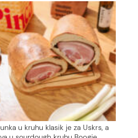
unka u kruhu klasik je za Uskrs, a
va u sourdough kruhu Boogie