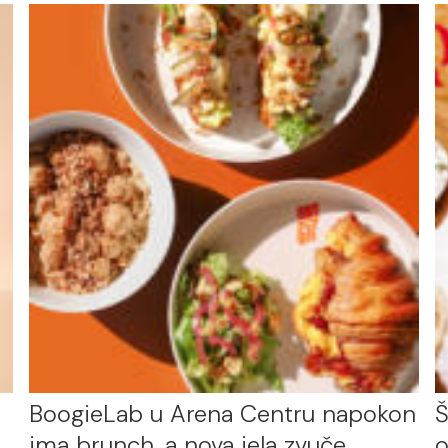
BoogieLab u Arena Centru napokon
Š
ima brunch, a nova jela zvuče
o