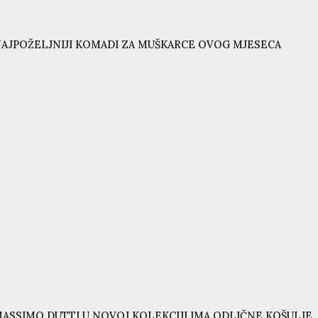
AJPOŽELJNIJI KOMADI ZA MUŠKARCE OVOG MJESECA
ASSIMO DUTTI U NOVOJ KOLEKCIJI IMA ODLIČNE KOŠULJE, 