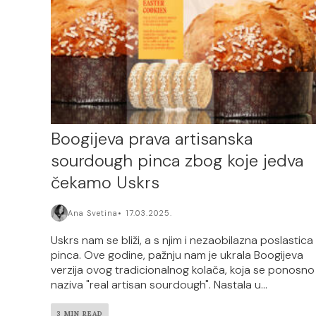
Boogijeva prava artisanska
sourdough pinca zbog koje jedva
čekamo Uskrs
Ana Svetina
17.03.2025.
Uskrs nam se bliži, a s njim i nezaobilazna poslastica
pinca. Ove godine, pažnju nam je ukrala Boogijeva
verzija ovog tradicionalnog kolača, koja se ponosno
naziva "real artisan sourdough". Nastala u...
3 MIN READ