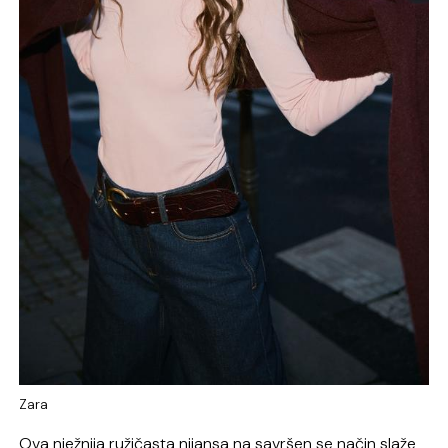
Zara
Ova nježnija ružičasta nijansa na savršen se način slaže