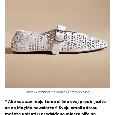
Jeffrey Campbell balerinke (Anthropologie)
* Ako vas zanimaju teme slične ovoj predbilježite
se na MagMe newsletter! Svoju email adresu
možete upisati u predviđeno mjesto niže na