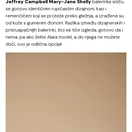
Jeffrey Campbell Mary-Jane Shelly
balerinke ističu
se gotovo identičnim rupičastim dizajnom, kao i
remenčićem koji se proteže preko gležnja, a izrađene su
od kože s gumenim đonom. Razlika između dizajnerskih i
pristuapačnijih balerinki, što se tiče izgleda, gotovo da i
nema, pa ako želite Alaïa model, a do njega ne možete
doći, ovo je odlična opcija!