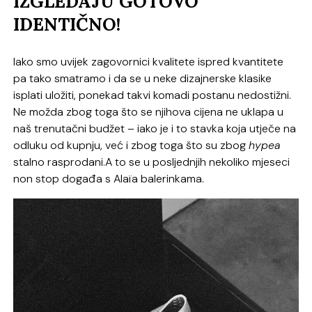
IZGLEDAJU GOTOVO
IDENTIČNO!
Iako smo uvijek zagovornici kvalitete ispred kvantitete
pa tako smatramo i da se u neke dizajnerske klasike
isplati uložiti, ponekad takvi komadi postanu nedostižni.
Ne možda zbog toga što se njihova cijena ne uklapa u
naš trenutačni budžet – iako je i to stavka koja utječe na
odluku od kupnju, već i zbog toga što su zbog
hypea
stalno rasprodani.A to se u posljednjih nekoliko mjeseci
non stop događa s Alaïa balerinkama.