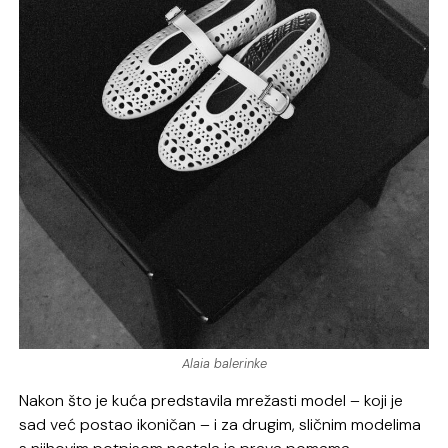
Alaia balerinke
Nakon što je kuća predstavila mrežasti model – koji je
sad već postao ikoničan – i za drugim, sličnim modelima