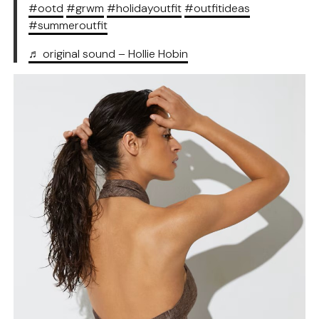
#ootd
#grwm
#holidayoutfit
#outfitideas
#summeroutfit
♬ original sound – Hollie Hobin