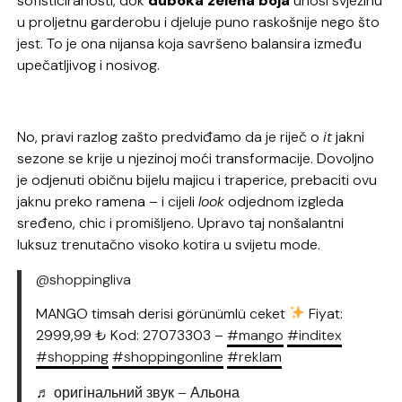
sofisticiranosti, dok
duboka zelena boja
unosi svježinu
u proljetnu garderobu i djeluje puno raskošnije nego što
jest. To je ona nijansa koja savršeno balansira između
upečatljivog i nosivog.
No, pravi razlog zašto predviđamo da je riječ o
it
jakni
sezone se krije u njezinoj moći transformacije. Dovoljno
je odjenuti običnu bijelu majicu i traperice, prebaciti ovu
jaknu preko ramena – i cijeli
look
odjednom izgleda
sređeno, chic i promišljeno. Upravo taj nonšalantni
luksuz trenutačno visoko kotira u svijetu mode.
@shoppingliva
MANGO timsah derisi görünümlü ceket
Fiyat:
2999,99 ₺ Kod: 27073303 –
#mango
#inditex
#shopping
#shoppingonline
#reklam
♬ оригінальний звук – Альона