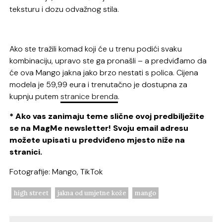
teksturu i dozu odvažnog stila.
Ako ste tražili komad koji će u trenu podići svaku
kombinaciju, upravo ste ga pronašli – a predviđamo da
će ova Mango jakna jako brzo nestati s polica. Cijena
modela je 59,99 eura i trenutačno je dostupna za
kupnju putem
stranice brenda
.
* Ako vas zanimaju teme slične ovoj predbilježite
se na MagMe newsletter! Svoju email adresu
možete upisati u predviđeno mjesto niže na
stranici.
Fotografije: Mango, TikTok
high street
jakna od umjetne kože
mango