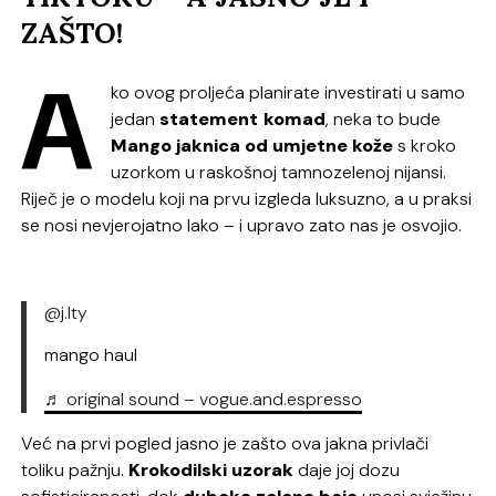
ZAŠTO!
A
ko ovog proljeća planirate investirati u samo
jedan
statement
komad
, neka to bude
Mango jaknica od umjetne kože
s kroko
uzorkom u raskošnoj tamnozelenoj nijansi.
Riječ je o modelu koji na prvu izgleda luksuzno, a u praksi
se nosi nevjerojatno lako – i upravo zato nas je osvojio.
@j.lty
mango haul
♬ original sound – vogue.and.espresso
Već na prvi pogled jasno je zašto ova jakna privlači
toliku pažnju.
Krokodilski uzorak
daje joj dozu