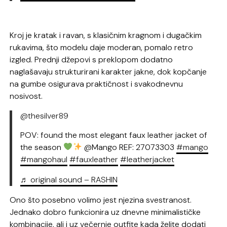
Kroj je kratak i ravan, s klasičnim kragnom i dugačkim
rukavima, što modelu daje moderan, pomalo retro
izgled. Prednji džepovi s preklopom dodatno
naglašavaju strukturirani karakter jakne, dok kopčanje
na gumbe osigurava praktičnost i svakodnevnu
nosivost.
@thesilver89
POV: found the most elegant faux leather jacket of
the season
@Mango REF: 27073303
#mango
#mangohaul
#fauxleather
#leatherjacket
♬ original sound – RASHIN
Ono što posebno volimo jest njezina svestranost.
Jednako dobro funkcionira uz dnevne minimalističke
kombinacije, ali i uz večernje outfite kada želite dodati