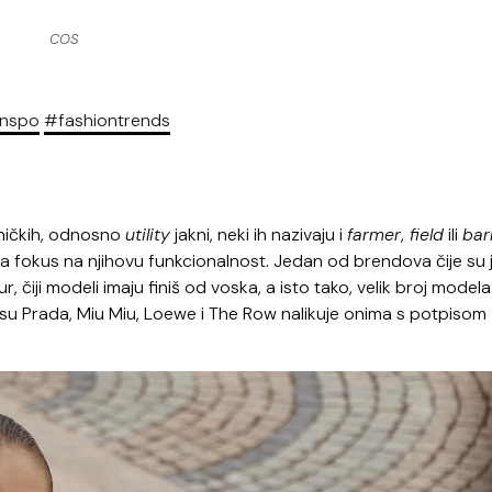
COS
inspo
#fashiontrends
dničkih, odnosno
utility
jakni, neki ih nazivaju i
farmer
,
field
ili
bar
lja fokus na njihovu funkcionalnost. Jedan od brendova čije su
, čiji modeli imaju finiš od voska, a isto tako, velik broj modela 
su Prada, Miu Miu, Loewe i The Row nalikuje onima s potpisom