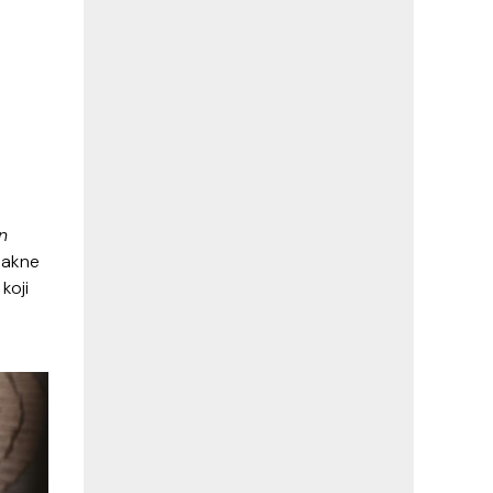
n
 jakne
koji