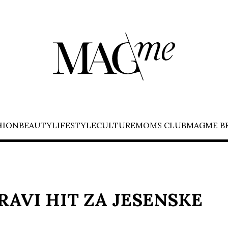
HION
BEAUTY
LIFESTYLE
CULTURE
MOMS CLUB
MAGME B
PRAVI HIT ZA JESENSKE