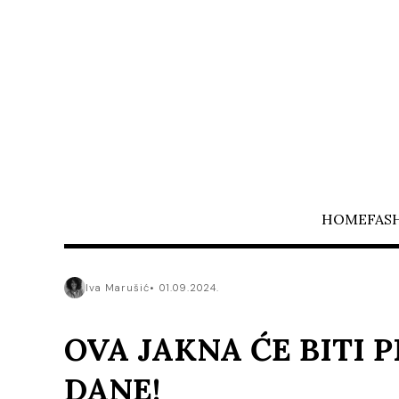
HOME
FAS
Iva Marušić
01.09.2024.
OVA JAKNA ĆE BITI 
DANE!