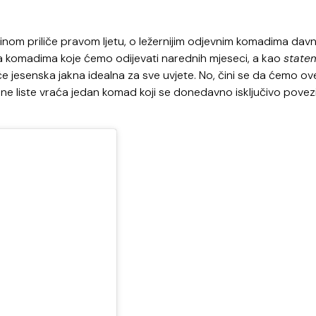
nom priliče pravom ljetu, o ležernijim odjevnim komadima dav
za komadima koje ćemo odijevati narednih mjeseci, a kao
state
će jesenska jakna idealna za sve uvjete. No, čini se da ćemo ov
ne liste vraća jedan komad koji se donedavno isključivo povez