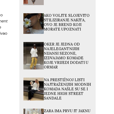
no
AKO VOLITE SLOJEVITO
STILIZIRANJE NAKITA,
ment
OVO JE BREND KOJI
e
MORATE UPOZNATI
ivao
OKER JE JEDNA OD
NAJELEGANTNIJIH
NIJANSI SEZONE,
IZDVAJAMO KOMADE
KOJE VRIJEDI DODATI U
ORMAR
NA PRESTIŽNOJ LISTI
NAJTRAŽENIJIH MODNIH
KOMADA NAŠLE SU SE I
JEDNE HIGH STREET
SANDALE
ZARA IMA PRVU IT JAKNU