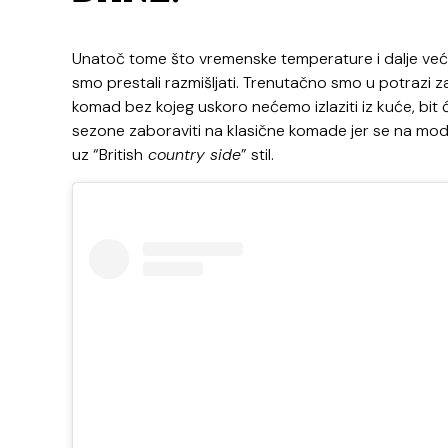
Unatoč tome što vremenske temperature i dalje veći
smo prestali razmišljati. Trenutačno smo u potrazi 
komad bez kojeg uskoro nećemo izlaziti iz kuće, bit 
sezone zaboraviti na klasične komade jer se na mod
uz “British
country side
” stil.