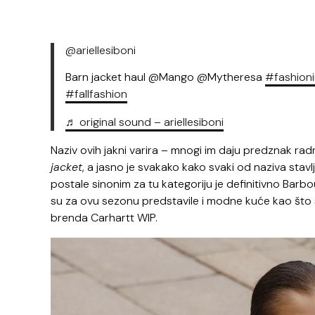
@ariellesiboni
Barn jacket haul @Mango @Mytheresa
#fashion
#fallfashion
♬ original sound – ariellesiboni
Naziv ovih jakni varira – mnogi im daju predznak ra
jacket
, a jasno je svakako kako svaki od naziva stav
postale sinonim za tu kategoriju je definitivno Barbour
su za ovu sezonu predstavile i modne kuće kao što 
brenda Carhartt WIP.