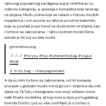
njihovog popularnog kardigana, koji je redefinirao tu
odjevnu kategoriju, a opsesija s komadima koje lansiraju
ne jenjava. Među onima koje se nalaze u fokusu modnih
insajderica i ove sezone su njihove prozirne balerinke,
koje su postale pravi trend na društvenim mrežama, kao
i torbice sa zakovicama – njihov kožnati model Elena
istinski je hit koji svi žele nositi!
@merlebeuving
#foryou
#fyp
#whatsinmybag
#vogue
#bali
♬ in my bag – champagnemami
A da su mini torbice sa zakovicama, od hit komada,
prerasle u globalni modni trend govori i činjenica da ovih
dana na TikToku i Instagramu non stop viđamo torbe
nalik Khaite modelima, ali koji nose potpis portugalskog
brenda Dotthz i još su više
cool
! Riječ je o torbici s