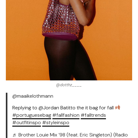
@dotthz____
@maaikelothmann
Replying to @Jordan Batitto the it bag for fall
#portuguesebag
#fallfashion
#falltrends
#outfitinspo
#styleinspo
♬ Brother Louie Mix ’98 (feat. Eric Singleton) (Radio