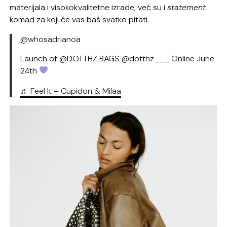
materijala i visokokvalitetne izrade, već su i
statement
komad za koji će vas baš svatko pitati.
@whosadrianoa
Launch of @DOTTHZ BAGS @dotthz___ Online June
24th
♬ Feel It – Cupidon & Milaa