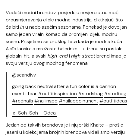
Vodeći modni brendovi posjeduju nevjerojatnu moć
preusmjeravanja cijele modne industrije, diktirajući što
će biti
in
u nadolazećim sezonama. Ponekad je dovoljan
samo jedan viralni komad da promijeni cijelu modnu
scenu. Prisjetimo se prošlog ljeta kada je modna kuća
Alaïa lansirala mrežaste balerinke – u trenu su postale
globalni hit, a svaki
high-end
i
high street
brend imao je
svoju verziju ovog modnog fenomena.
@scandivv
going back neutral after a fun color is a cannon
event i fear
#outfitinspiration
#studsbag
#studbag
#rednails
#nailinspo
#nailappointment
#outfitideas
♬ Soh-Soh – Odeal
Jedan od takvih brendova je i njujorški Khaite – prošle
jeseni u kolekcijama brojnih brendova viđali smo verziju