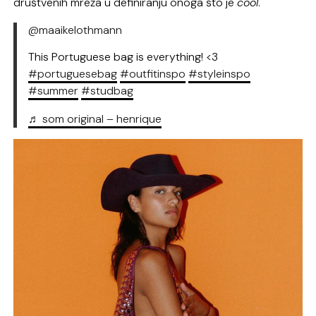
društvenih mreža u definiranju onoga što je
cool
.
@maaikelothmann
This Portuguese bag is everything! <3
#portuguesebag
#outfitinspo
#styleinspo
#summer
#studbag
♬ som original – henrique