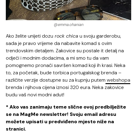
@emma.ohanian
Ako želite unijeti dozu
rock chica
u svoju garderobu,
sada je pravo vrijeme da nabavite komad s ovim
trendovskim detaljem. Zakovice su postale it detalj na
odjeći i modnim dodacima, a mi smo tu da vam
pomognemo pronaći savršen komad koji ih krasi. Neka
to, za početak, bude torbica portugalskog brenda –
različite verzije dostupne su za kupnju putem
web
shopa
brenda i njihova cijena iznosi 320 eura. Neka zakovice
budu vaš novi modni adut!
* Ako vas zanimaju teme slične ovoj predbilježite
se na MagMe newsletter! Svoju email adresu
možete upisati u predviđeno mjesto niže na
stranici.