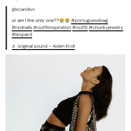
@scandivv
or am I the only one??
#portuguesebag
#rednails
#outfitinspiration
#outfit
#chunkyjewelry
#leopard
♬ original sound – Aiden Kroll