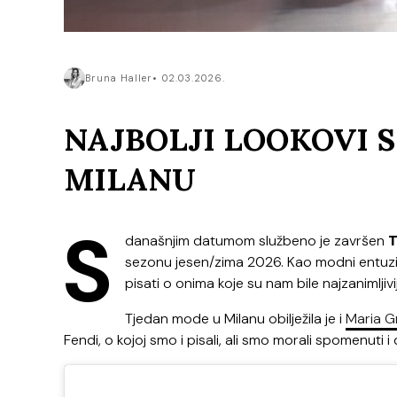
Bruna Haller
02.03.2026.
NAJBOLJI LOOKOVI S
MILANU
S
današnjim datumom službeno je završen
T
sezonu jesen/zima 2026. Kao modni entuzijas
pisati o onima koje su nam bile najzanimljivi
Tjedan mode u Milanu obilježila je i
Maria Gr
Fendi, o kojoj smo i pisali, ali smo morali spomenuti 