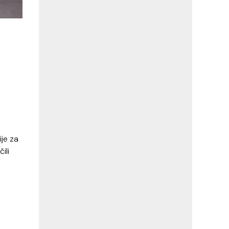
ije za
ili