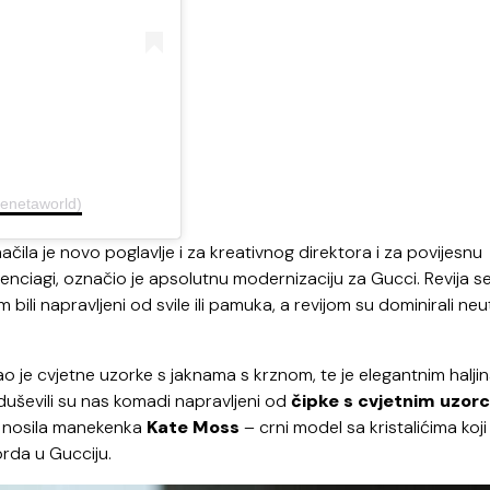
venetaworld)
čila je novo poglavlje i za kreativnog direktora i za povijesnu
lenciagi, označio je apsolutnu modernizaciju za Gucci. Revija s
 bili napravljeni od svile ili pamuka, a revijom su dominirali neu
rao je cvjetne uzorke s jaknama s krznom, te je elegantnim halj
uševili su nas komadi napravljeni od
čipke s cvjetnim uzor
je nosila manekenka
Kate Moss
– crni model sa kristalićima koji 
orda u Gucciju.