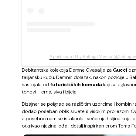
A post shared by Bottega Veneta (@bottega
Debitantska kolekcija Demne Gvasalije za
Gucci
ozna
talijansku kuću. Demnin dolazak, nakon pozicije u Ba
sastojala od
futurističkih komada
koji su uglavnom
tonovi – crna, siva i bijela.
Dizajner se poigrao sa različitim uzorcima i kombini
dodao poseban oblik siluete s visokim prorezom. Od
a posebno nam se istaknula i večernja haljina koju 
otkrivao njezina leđa i detalj inspiriran erom Toma F