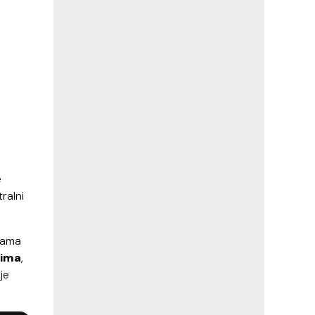
e
tralni
inama
cima
,
je