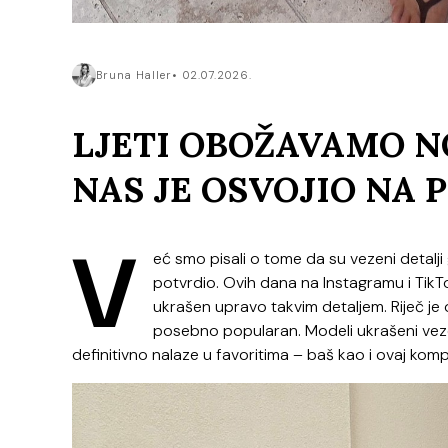
Bruna Haller
02.07.2026.
LJETI OBOŽAVAMO N
NAS JE OSVOJIO NA 
V
eć smo pisali o tome da su vezeni detalji g
potvrdio. Ovih dana na Instagramu i TikT
ukrašen upravo takvim detaljem. Riječ je o 
posebno popularan. Modeli ukrašeni veze
definitivno nalaze u favoritima – baš kao i ovaj ko