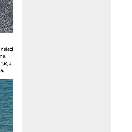
 nalazi
ma.
dručju
a.