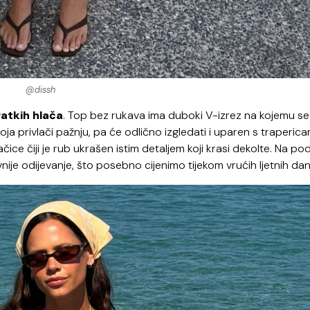
@dissh
ratkih hlača
. Top bez rukava ima duboki V-izrez na kojemu se
 privlači pažnju, pa će odlično izgledati i uparen s traperica
ačice čiji je rub ukrašen istim detaljem koji krasi dekolte. Na po
vnije odijevanje, što posebno cijenimo tijekom vrućih ljetnih dan