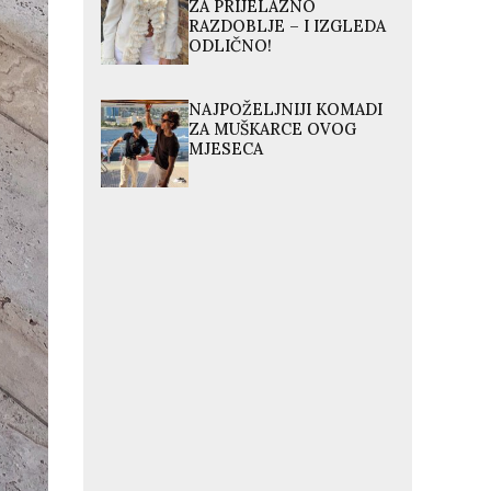
ZA PRIJELAZNO
RAZDOBLJE – I IZGLEDA
ODLIČNO!
NAJPOŽELJNIJI KOMADI
ZA MUŠKARCE OVOG
MJESECA