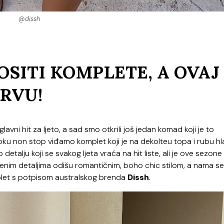
@dissh
OSITI KOMPLETE, A OVAJ
PRVU!
lavni hit za ljeto, a sad smo otkrili još jedan komad koji je to
oku non stop viđamo komplet koji je na dekolteu topa i rubu hl
detalju koji se svakog ljeta vraća na hit liste, ali je ove sezone
nim detaljima odišu romantičnim, boho chic stilom, a nama se
mplet s potpisom australskog brenda
Dissh
.