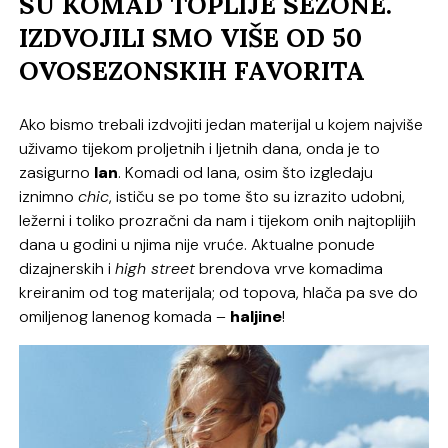
SU KOMAD TOPLIJE SEZONE.
IZDVOJILI SMO VIŠE OD 50
OVOSEZONSKIH FAVORITA
Ako bismo trebali izdvojiti jedan materijal u kojem najviše
uživamo tijekom proljetnih i ljetnih dana, onda je to
zasigurno
lan
. Komadi od lana, osim što izgledaju
iznimno
chic
, ističu se po tome što su izrazito udobni,
ležerni i toliko prozračni da nam i tijekom onih najtoplijih
dana u godini u njima nije vruće. Aktualne ponude
dizajnerskih i
high street
brendova vrve komadima
kreiranim od tog materijala; od topova, hlača pa sve do
omiljenog lanenog komada –
haljine
!