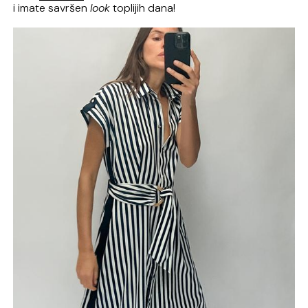
i imate savršen
look
toplijih dana!