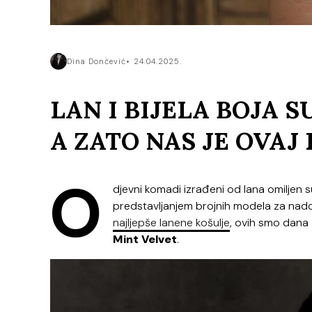
Dina Dončević
24.04.2025.
LAN I BIJELA BOJA 
A ZATO NAS JE OVAJ
O
djevni komadi izrađeni od lana omiljen s
predstavljanjem brojnih modela za nado
najljepše lanene košulje
, ovih smo dana 
Mint Velvet
.