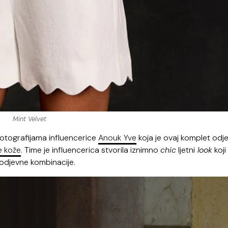
Mint Velvet
fotografijama influencerice
Anouk Yve
koja je ovaj komplet odj
e kože
. Time je influencerica stvorila iznimno
chic
ljetni
look
koji
e odjevne kombinacije.