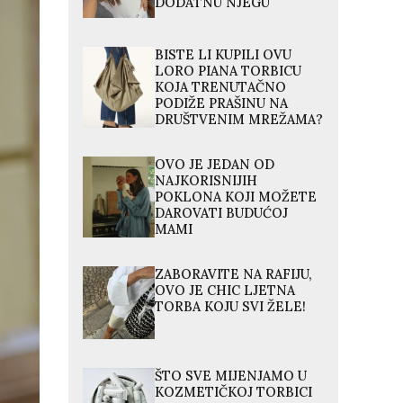
DODATNU NJEGU
BISTE LI KUPILI OVU
LORO PIANA TORBICU
KOJA TRENUTAČNO
PODIŽE PRAŠINU NA
DRUŠTVENIM MREŽAMA?
OVO JE JEDAN OD
NAJKORISNIJIH
POKLONA KOJI MOŽETE
DAROVATI BUDUĆOJ
MAMI
ZABORAVITE NA RAFIJU,
OVO JE CHIC LJETNA
TORBA KOJU SVI ŽELE!
ŠTO SVE MIJENJAMO U
KOZMETIČKOJ TORBICI