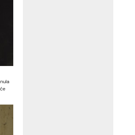
enula
 će