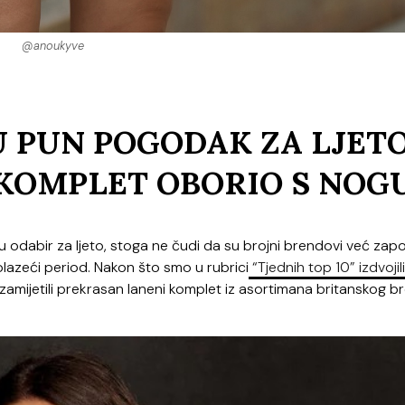
@anoukyve
SU PUN POGODAK ZA LJETO
 KOMPLET OBORIO S NOG
u odabir za ljeto, stoga ne čudi da su brojni brendovi već zapo
lazeći period. Nakon što smo u rubrici
“Tjednih top 10” izdvojili
zamijetili prekrasan laneni komplet iz asortimana britanskog b