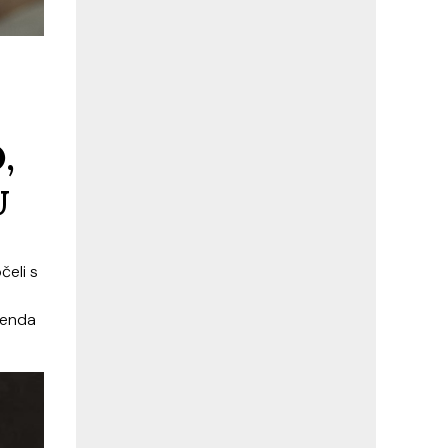
,
U
čeli s
renda