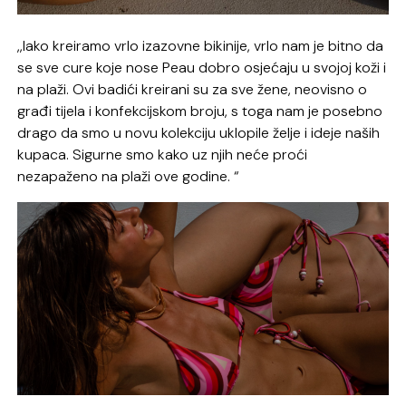
,,Iako kreiramo vrlo izazovne bikinije, vrlo nam je bitno da
se sve cure koje nose Peau dobro osjećaju u svojoj koži i
na plaži. Ovi badići kreirani su za sve žene, neovisno o
građi tijela i konfekcijskom broju, s toga nam je posebno
drago da smo u novu kolekciju uklopile želje i ideje naših
kupaca. Sigurne smo kako uz njih neće proći
nezapaženo na plaži ove godine. “