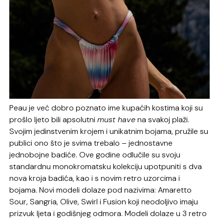
Peau je već dobro poznato ime kupaćih kostima koji su
prošlo ljeto bili apsolutni
must have
na svakoj plaži.
Svojim jedinstvenim krojem i unikatnim bojama, pružile su
publici ono što je svima trebalo – jednostavne
jednobojne badiće. Ove godine odlučile su svoju
standardnu monokromatsku kolekciju upotpuniti s dva
nova kroja badića, kao i s novim retro uzorcima i
bojama. Novi modeli dolaze pod nazivima: Amaretto
Sour, Sangria, Olive, Swirl i Fusion koji neodoljivo imaju
prizvuk ljeta i godišnjeg odmora. Modeli dolaze u 3 retro