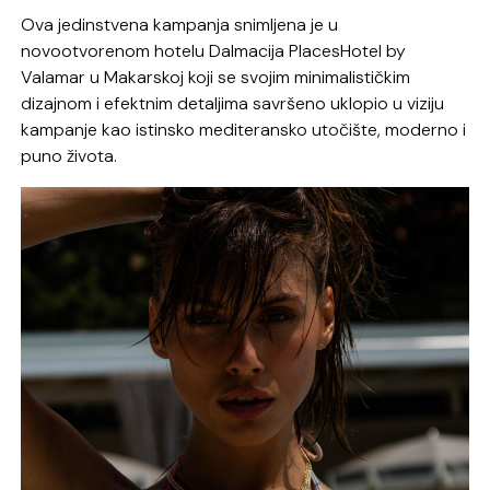
Ova jedinstvena kampanja snimljena je u
novootvorenom hotelu Dalmacija PlacesHotel by
Valamar u Makarskoj koji se svojim minimalističkim
dizajnom i efektnim detaljima savršeno uklopio u viziju
kampanje kao istinsko mediteransko utočište, moderno i
puno života.