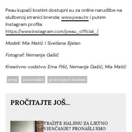
Peau kupaći kostimi dostupni su za online narudžbe na
službenoj stranici brenda:
www.peau.hr
i putem
Instagram profila:
https://www.instagram.com/peau_official_/.
Modeli: Mia Matić i Svetlana Bjelan
Fotograf: Nemanja Gašić
Kreativno vodstvo: Ema Pilić, Nemanja Gašić, Mia Matić
peau
peau badići
peau kupaći kostimi
PROČITAJTE JOŠ...
TRAŽITE HALJINU ZA LJETNO
VJENČANJE? PRONAŠLI SMO