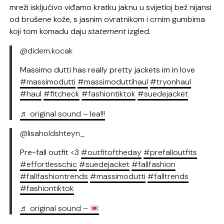
mreži isključivo viđamo kratku jaknu u svijetloj bež nijansi
od brušene kože, s jasnim ovratnikom i crnim gumbima
koji tom komadu daju
statement
izgled.
@didem.kocak
Massimo dutti has really pretty jackets im in love
#massimodutti
#massimoduttihaul
#tryonhaul
#haul
#fitcheck
#fashiontiktok
#suedejacket
♬ original sound – lea!!!
@lisaholdshteyn_
Pre-fall outfit <3
#outfitoftheday
#prefalloutfits
#effortlesschic
#suedejacket
#fallfashion
#fallfashiontrends
#massimodutti
#falltrends
#fashiontiktok
♬ original sound –