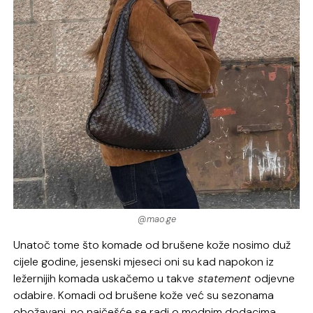
@mao.ge
Unatoč tome što komade od brušene kože nosimo duž
cijele godine, jesenski mjeseci oni su kad napokon iz
ležernijih komada uskačemo u takve
statement
odjevne
odabire. Komadi od brušene kože već su sezonama
obožavani, no najčešće se radi o modnim dodacima