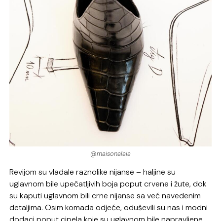
@maisonalaia
Revijom su vladale raznolike nijanse – haljine su
uglavnom bile upečatljivih boja poput crvene i žute, dok
su kaputi uglavnom bili crne nijanse sa već navedenim
detaljima. Osim komada odjeće, oduševili su nas i modni
dodaci poput cipela koje su uglavnom bile napravljene