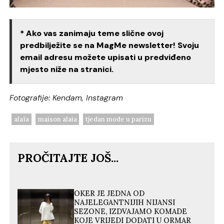
* Ako vas zanimaju teme slične ovoj
predbilježite se na MagMe newsletter! Svoju
email adresu možete upisati u predviđeno
mjesto niže na stranici.
Fotografije: Kendam, Instagram
alaïa
maison alaia
tjedan mode u parizu
PROČITAJTE JOŠ...
OKER JE JEDNA OD
NAJELEGANTNIJIH NIJANSI
SEZONE, IZDVAJAMO KOMADE
KOJE VRIJEDI DODATI U ORMAR