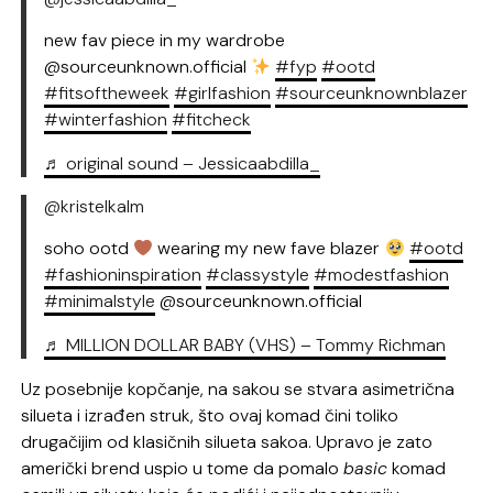
new fav piece in my wardrobe
@sourceunknown.official
#fyp
#ootd
#fitsoftheweek
#girlfashion
#sourceunknownblazer
#winterfashion
#fitcheck
♬ original sound – Jessicaabdilla_
@kristelkalm
soho ootd
wearing my new fave blazer
#ootd
#fashioninspiration
#classystyle
#modestfashion
#minimalstyle
@sourceunknown.official
♬ MILLION DOLLAR BABY (VHS) – Tommy Richman
Uz posebnije kopčanje, na sakou se stvara asimetrična
silueta i izrađen struk, što ovaj komad čini toliko
drugačijim od klasičnih silueta sakoa. Upravo je zato
američki brend uspio u tome da pomalo
basic
komad