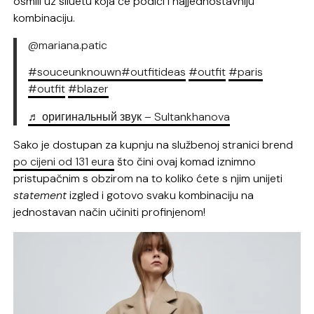
osmili uz siluetu koja će podići i najjednostavniju
kombinaciju.
@mariana.patic
#souceunknouwn
#outfitideas
#outfit
#paris
#outfit
#blazer
♬ оригинальный звук – Sultankhanova
Sako je dostupan za kupnju na službenoj stranici brend
po cijeni od 131 eura
što čini ovaj komad iznimno
pristupačnim s obzirom na to koliko ćete s njim unijeti
statement
izgled i gotovo svaku kombinaciju na
jednostavan način učiniti profinjenom!