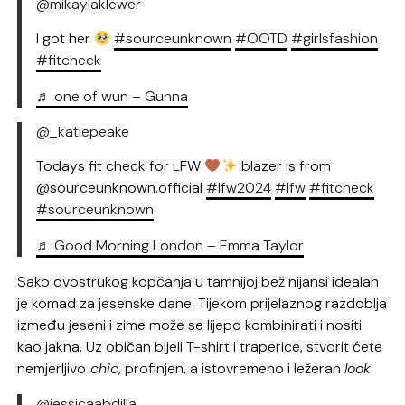
@mikaylaklewer
I got her
#sourceunknown
#OOTD
#girlsfashion
#fitcheck
♬ one of wun – Gunna
@_katiepeake
Todays fit check for LFW
blazer is from
@sourceunknown.official
#lfw2024
#lfw
#fitcheck
#sourceunknown
♬ Good Morning London – Emma Taylor
Sako dvostrukog kopčanja u tamnijoj bež nijansi idealan
je komad za jesenske dane. Tijekom prijelaznog razdoblja
između jeseni i zime može se lijepo kombinirati i nositi
kao jakna. Uz običan bijeli T-shirt i traperice, stvorit ćete
nemjerljivo
chic
, profinjen, a istovremeno i ležeran
look
.
@jessicaabdilla_