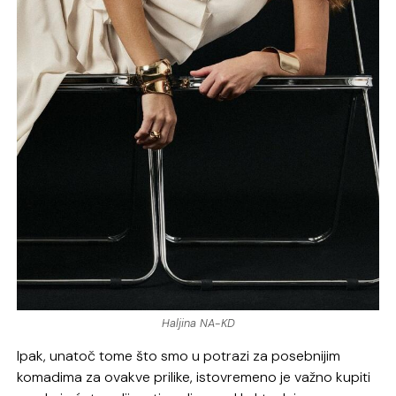
Haljina NA-KD
Ipak, unatoč tome što smo u potrazi za posebnijim
komadima za ovakve prilike, istovremeno je važno kupiti