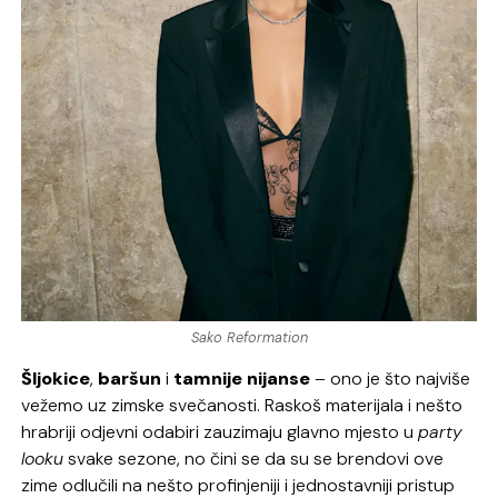
Sako Reformation
Šljokice
,
baršun
i
tamnije nijanse
– ono je što najviše
vežemo uz zimske svečanosti. Raskoš materijala i nešto
hrabriji odjevni odabiri zauzimaju glavno mjesto u
party
looku
svake sezone, no čini se da su se brendovi ove
zime odlučili na nešto profinjeniji i jednostavniji pristup