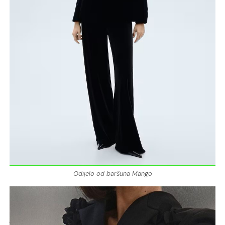
Odijelo od baršuna Mango