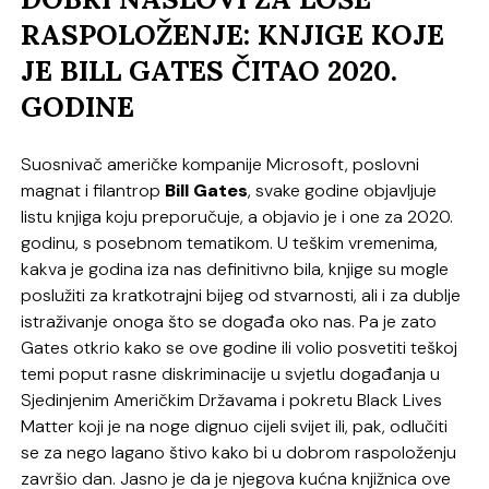
RASPOLOŽENJE: KNJIGE KOJE
JE BILL GATES ČITAO 2020.
GODINE
Suosnivač američke kompanije Microsoft, poslovni
magnat i filantrop
Bill Gates
, svake godine objavljuje
listu knjiga koju preporučuje, a objavio je i one za 2020.
godinu, s posebnom tematikom. U teškim vremenima,
kakva je godina iza nas definitivno bila, knjige su mogle
poslužiti za kratkotrajni bijeg od stvarnosti, ali i za dublje
istraživanje onoga što se događa oko nas. Pa je zato
Gates otkrio kako se ove godine ili volio posvetiti teškoj
temi poput rasne diskriminacije u svjetlu događanja u
Sjedinjenim Američkim Državama i pokretu Black Lives
Matter koji je na noge dignuo cijeli svijet ili, pak, odlučiti
se za nego lagano štivo kako bi u dobrom raspoloženju
završio dan. Jasno je da je njegova kućna knjižnica ove