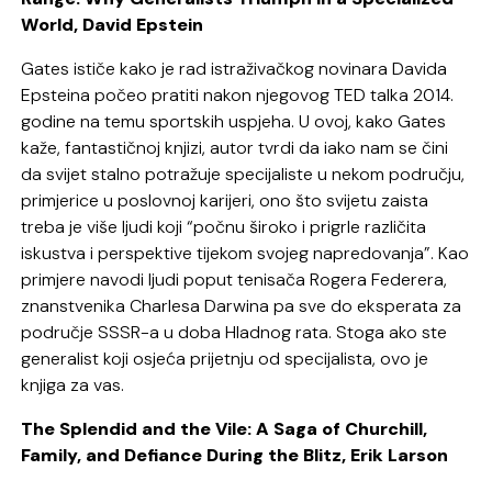
World, David Epstein
Gates ističe kako je rad istraživačkog novinara Davida
Epsteina počeo pratiti nakon njegovog TED talka 2014.
godine na temu sportskih uspjeha. U ovoj, kako Gates
kaže, fantastičnoj knjizi, autor tvrdi da iako nam se čini
da svijet stalno potražuje specijaliste u nekom području,
primjerice u poslovnoj karijeri, ono što svijetu zaista
treba je više ljudi koji “počnu široko i prigrle različita
iskustva i perspektive tijekom svojeg napredovanja”. Kao
primjere navodi ljudi poput tenisača Rogera Federera,
znanstvenika Charlesa Darwina pa sve do eksperata za
područje SSSR-a u doba Hladnog rata. Stoga ako ste
generalist koji osjeća prijetnju od specijalista, ovo je
knjiga za vas.
The Splendid and the Vile: A Saga of Churchill,
Family, and Defiance During the Blitz, Erik Larson