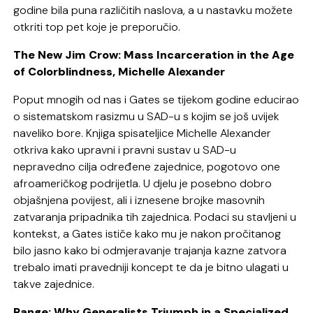
godine bila puna različitih naslova, a u nastavku možete
otkriti top pet koje je preporučio.
The New Jim Crow: Mass Incarceration in the Age
of Colorblindness, Michelle Alexander
Poput mnogih od nas i Gates se tijekom godine educirao
o sistematskom rasizmu u SAD-u s kojim se još uvijek
naveliko bore. Knjiga spisateljice Michelle Alexander
otkriva kako upravni i pravni sustav u SAD-u
nepravedno cilja određene zajednice, pogotovo one
afroameričkog podrijetla. U djelu je posebno dobro
objašnjena povijest, ali i iznesene brojke masovnih
zatvaranja pripadnika tih zajednica. Podaci su stavljeni u
kontekst, a Gates ističe kako mu je nakon pročitanog
bilo jasno kako bi odmjeravanje trajanja kazne zatvora
trebalo imati pravedniji koncept te da je bitno ulagati u
takve zajednice.
Range: Why Generalists Triumph in a Specialized