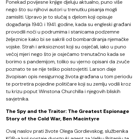
Ponekad povijesne knjige djeluju aktualno, puno više
nego što su njihovi autori u trenutku pisanja mogli
zamisliti. Upravo je to slučaj s djelom koji opisuje
događanja 1940. i 1941. godine, kada su engleski građani
provodili noći u podrumima i stanicama podzemne
željeznice kako bi se sakrili od bombardiranja njemačke
vojske. Strah i anksioznost koji su osjećali, iako u puno
većoj mjeri nego što je osjećamo trenutačno kada se
borimo s pandemijom, toliko su vjerno opisani da zvuče
poznato te se nije teško poistovjetiti. Larson daje
živopisan opis nesigurnog života građana u tom periodu
te portretira pojedine političare koji su zemlju vodili kroz
tu krizu poput Winstona Churchilla i njegovih bliskih
savjetnika.
The Spy and the Traitor: The Greatest Espionage
Story of the Cold War, Ben Macintyre
Ovaj naslov prati živote Olega Gordievskog, službenika
KGB-a koji postaje dvostruki agent za Veliku Britaniju te