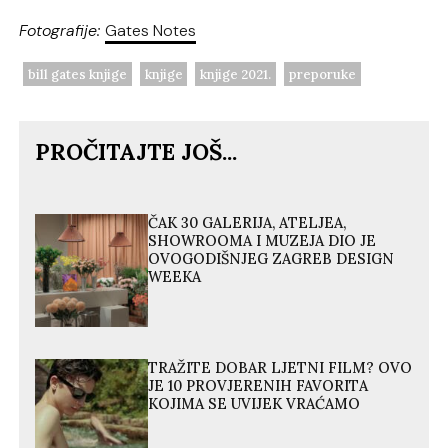
Fotografije:
Gates Notes
bill gates knjige
knjige
knjige 2021.
preporuke
PROČITAJTE JOŠ...
ČAK 30 GALERIJA, ATELJEA,
SHOWROOMA I MUZEJA DIO JE
OVOGODIŠNJEG ZAGREB DESIGN
WEEKA
TRAŽITE DOBAR LJETNI FILM? OVO
JE 10 PROVJERENIH FAVORITA
KOJIMA SE UVIJEK VRAĆAMO