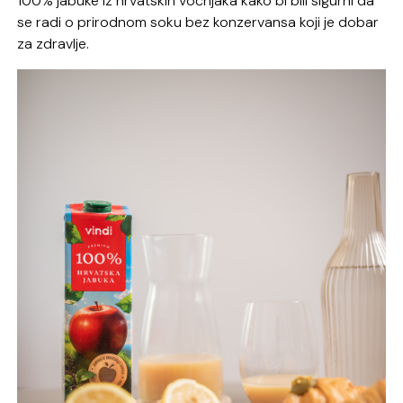
100% jabuke iz hrvatskih voćnjaka kako bi bili sigurni da
se radi o prirodnom soku bez konzervansa koji je dobar
za zdravlje.