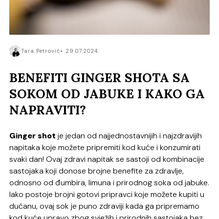
Tara Petrović
29.07.2024.
BENEFITI GINGER SHOTA SA
SOKOM OD JABUKE I KAKO GA
NAPRAVITI?
Ginger shot
je jedan od najjednostavnijih i najzdravijih
napitaka koje možete pripremiti kod kuće i konzumirati
svaki dan! Ovaj zdravi napitak se sastoji od kombinacije
sastojaka koji donose brojne benefite za zdravlje,
odnosno od đumbira, limuna i prirodnog soka od jabuke.
Iako postoje brojni gotovi pripravci koje možete kupiti u
dućanu, ovaj sok je puno zdraviji kada ga pripremamo
kod kuće upravo zbog svježih i prirodnih sastojaka bez