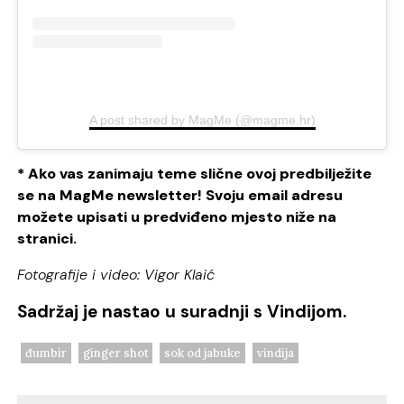
A post shared by MagMe (@magme.hr)
* Ako vas zanimaju teme slične ovoj predbilježite
se na MagMe newsletter! Svoju email adresu
možete upisati u predviđeno mjesto niže na
stranici.
Fotografije i video: Vigor Klaić
Sadržaj je nastao u suradnji s Vindijom.
đumbir
ginger shot
sok od jabuke
vindija