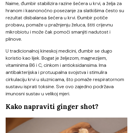
Naime, đumbir stabilizira razine šećera u krvi, a želja za
hranom i kasnonoćno posezanje za slatkišima često su
rezultat disbalansa šećera u krvi. Đumbir potiče
probavu, pomaže u pražnjenju želuca, štiti crijevnu
mikrobiotu i može čak pomoći smanjiti nadutost i
plinove.
U tradicionalnoj kineskoj medicini, đumbir se dugo
koristio kao lijek. Bogat je željezom, magnezijem,
vitaminima B6 i C, cinkom i antioksidansima. Ima
antibakterijska i protuupalna svojstva i stimulira
cirkulaciju krvi u sluznicama, što pomaže respiratornom
sustavu isprati toksine. Sve ovo zajedno podržava
imunosni sustav u velikoj mjeri.
Kako napraviti ginger shot?