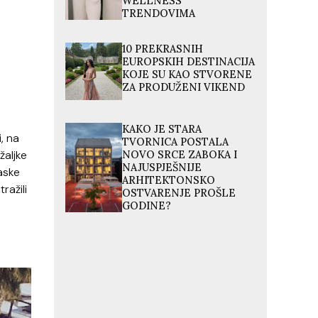
WELLNESS
TRENDOVIMA
10 PREKRASNIH
EUROPSKIH DESTINACIJA
KOJE SU KAO STVORENE
ZA PRODUŽENI VIKEND
KAKO JE STARA
, na
TVORNICA POSTALA
žaljke
NOVO SRCE ZABOKA I
NAJUSPJEŠNIJE
laske
ARHITEKTONSKO
ražili
OSTVARENJE PROŠLE
GODINE?