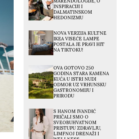
MARENDOLOGIJE, O
INSPIRACIJI I
DALMATINSKOM
HEDONIZMU
NOVA VERZIJA KULTNE
IKEA VISEĆE LAMPE
POSTALA JE PRAVI HIT
NA TIKTOKU!
OVA GOTOVO 250
GODINA STARA KAMENA
KUĆA U ISTRI NUDI
ODMOR UZ VRHUNSKU
GASTRONOMIJU I
PRIRODU
S HANOM IVANDIĆ
PRIČALI SMO O
SVEOBUHVATNOM
PRISTUPU ZDRAVLJU,
LIMFNOJ DRENAŽI I