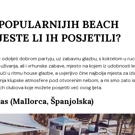
JPOPULARNIJIH BEACH
ESTE LI IH POSJETILI?
može odoljeti dobrom partyju, uz zabavnu glazbu, s koktelom u ruci
ivanja, ali i vrhunske zabave, mjesto na kojem iz udobnosti le
šući u ritmu house glazbe, a uvjerljivo čine najbolja mjesta za iz
avanja klupske atmosfere pod otvorenim nebom, a mi smo zato ist
ch clubova koje možete posjetiti već ovog ljeta.
as (Mallorca, Španjolska)