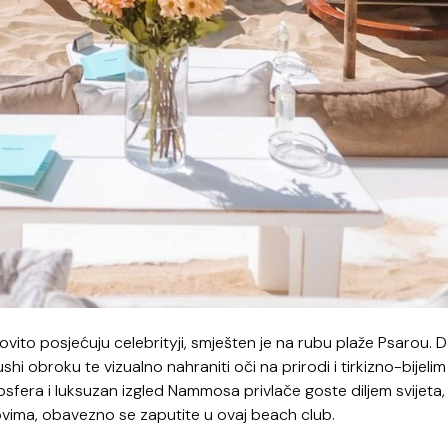
dovito posjećuju celebrityji, smješten je na rubu plaže Psarou. 
 obroku te vizualno nahraniti oči na prirodi i tirkizno-bijelim
fera i luksuzan izgled Nammosa privlače goste diljem svijeta,
lovima, obavezno se zaputite u ovaj beach club.