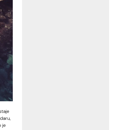
staje
adaru,
 je