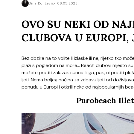
Dina Dončević
06.05.2023.
OVO SU NEKI OD NA
CLUBOVA U EUROPI, J
Bez obzira na to volite li izlaske ili ne, rijetko tko 
plaži s pogledom na more… Beach clubovi mjesto su už
možete pratiti zalazak sunca ili ga, pak, otpratiti ple
ljeti. Nema boljeg načina za zabavu ljeti od doživlj
ponudu u Europi i otkrili neke od najpopularnijih bea
Purobeach Illet