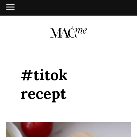
#titok
recept