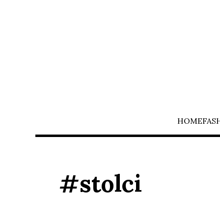
HOME
FAS
#stolci