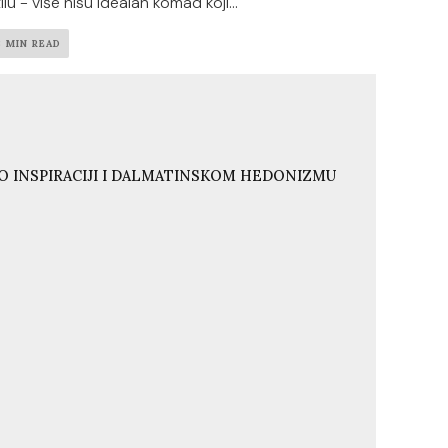
ilu - više nisu idealan komad koji...
3 MIN READ
O INSPIRACIJI I DALMATINSKOM HEDONIZMU