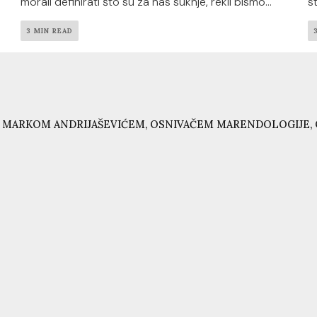
morali definirati što su za nas suknje, rekli bismo...
st
3 MIN READ
 MARKOM ANDRIJAŠEVIĆEM, OSNIVAČEM MARENDOLOGIJE, 