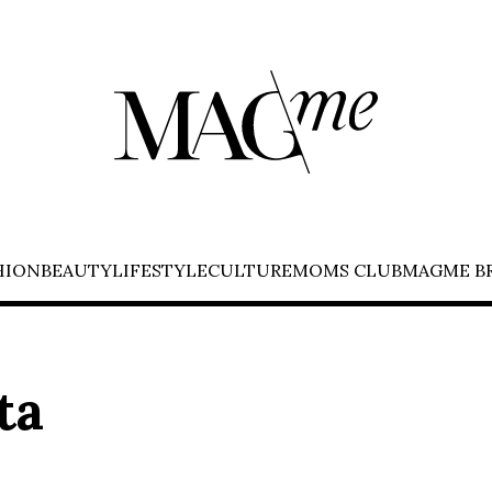
HION
BEAUTY
LIFESTYLE
CULTURE
MOMS CLUB
MAGME B
ta