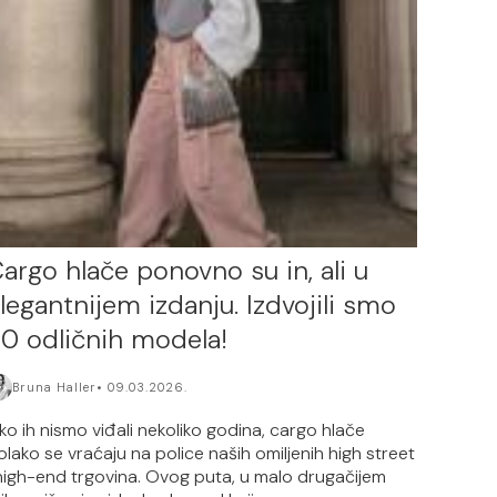
argo hlače ponovno su in, ali u
legantnijem izdanju. Izdvojili smo
0 odličnih modela!
Bruna Haller
09.03.2026.
ako ih nismo viđali nekoliko godina, cargo hlače
olako se vraćaju na police naših omiljenih high street
 high-end trgovina. Ovog puta, u malo drugačijem