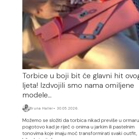
Torbice u boji bit će glavni hit ovo
ljeta! Izdvojili smo nama omiljene
modele…
Bruna Haller
30.05.2026.
Možemo se složiti da torbica nikad previše u ormaru
pogotovo kad je riječ o onima u jarkim ili pastelnim
tonovima koje imaju moć transformirati svaki outfit,