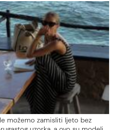
e možemo zamisliti ljeto bez
rugastog uzorka, a ovo su modeli