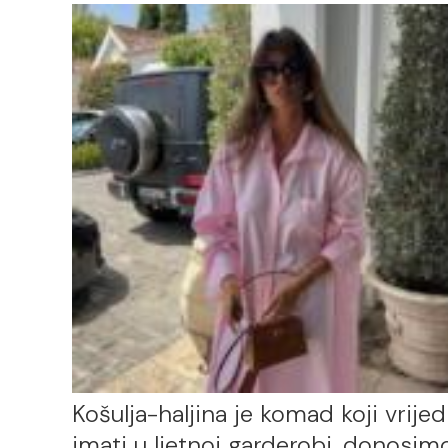
Košulja-haljina je komad koji vrijed
imati u ljetnoj garderobi, donosim