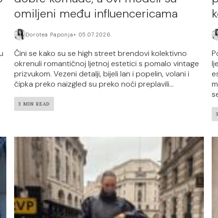
omiljeni među influencericama
k
Dorotea Paponja
05.07.2026.
 u
Čini se kako su se high street brendovi kolektivno
Po
okrenuli romantičnoj ljetnoj estetici s pomalo vintage
l
prizvukom. Vezeni detalji, bijeli lan i popelin, volani i
e
čipka preko naizgled su preko noći preplavili...
m
se
3 MIN READ