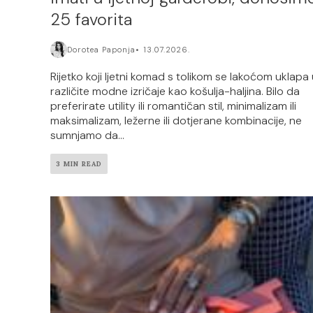
25 favorita
Dorotea Paponja
13.07.2026.
Rijetko koji ljetni komad s tolikom se lakoćom uklapa
različite modne izričaje kao košulja-haljina. Bilo da
preferirate utility ili romantičan stil, minimalizam ili
maksimalizam, ležerne ili dotjerane kombinacije, ne
sumnjamo da...
3 MIN READ