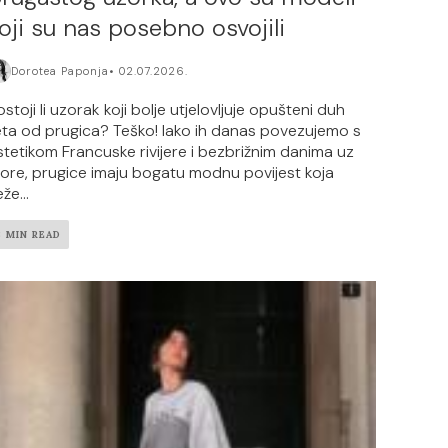
oji su nas posebno osvojili
Dorotea Paponja
02.07.2026.
stoji li uzorak koji bolje utjelovljuje opušteni duh
jeta od prugica? Teško! Iako ih danas povezujemo s
stetikom Francuske rivijere i bezbrižnim danima uz
ore, prugice imaju bogatu modnu povijest koja
že...
3 MIN READ