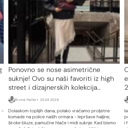
g
Ponovno se nose asimetrične
C
suknje! Ovo su naši favoriti iz high
e
street i dizajnerskih kolekcija…
2
Bruna Haller
20.04.2026.
 -
Dolaskom toplijih dana, polako vraćamo proljetne
I
komade na police naših ormara - lepršave haljine,
p
široke bluze, pamučne hlače i midi suknje. Kad bismo
i