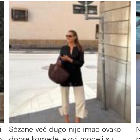
i
Sézane već dugo nije imao ovako
N
o
dobre komade, a ovi modeli su
p