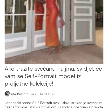
Ako tražite svečanu haljinu, svidjet će
vam se Self-Portrait model iz
proljetne kolekcije!
Rita Rumora Jurki
14.03.2023.
Londonski brend Self-Portrait svoju slavu stekao je svečanim
haljinama koje, iako su ih tijekom 10 godina postojanja brenda