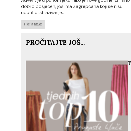
Advent je u punom jeku. Iako je i ove godine iznimno
dobro posjećen, još ima Zagrepčana koji se nisu
uputili u istraživanje...
3 MIN READ
PROČITAJTE JOŠ...
T