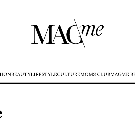
HION
BEAUTY
LIFESTYLE
CULTURE
MOMS CLUB
MAGME B
e