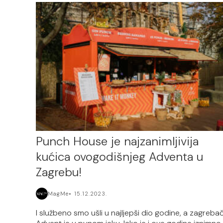
Punch House je najzanimljivija
kućica ovogodišnjeg Adventa u
Zagrebu!
MagMe
15.12.2023.
I službeno smo ušli u najljepši dio godine, a zagrebač