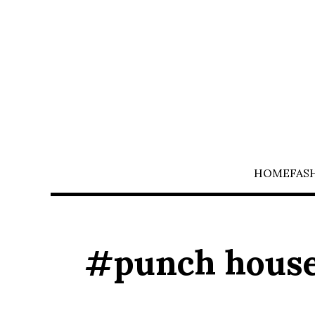
HOME
FAS
#punch hous