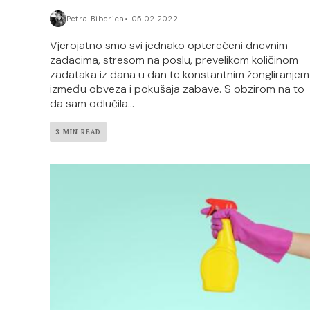
Petra Biberica
05.02.2022.
Vjerojatno smo svi jednako opterećeni dnevnim
zadacima, stresom na poslu, prevelikom količinom
zadataka iz dana u dan te konstantnim žongliranjem
između obveza i pokušaja zabave. S obzirom na to
da sam odlučila...
3 MIN READ