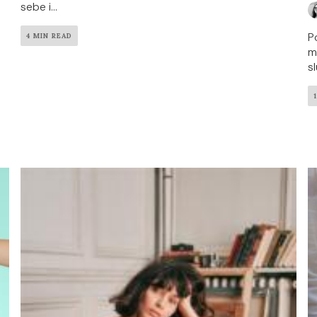
sebe i...
P
4 MIN READ
m
s