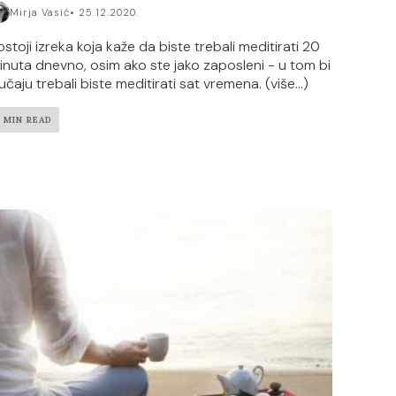
Mirja Vasić
25.12.2020.
ostoji izreka koja kaže da biste trebali meditirati 20
inuta dnevno, osim ako ste jako zaposleni - u tom bi
lučaju trebali biste meditirati sat vremena. (više…)
1 MIN READ