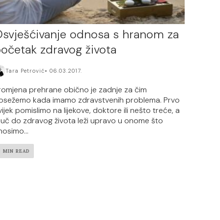
svješćivanje odnosa s hranom za
očetak zdravog života
Tara Petrović
06.03.2017.
romjena prehrane obično je zadnje za čim
osežemo kada imamo zdravstvenih problema. Prvo
vijek pomislimo na lijekove, doktore ili nešto treće, a
ljuč do zdravog života leži upravo u onome što
nosimo...
3 MIN READ