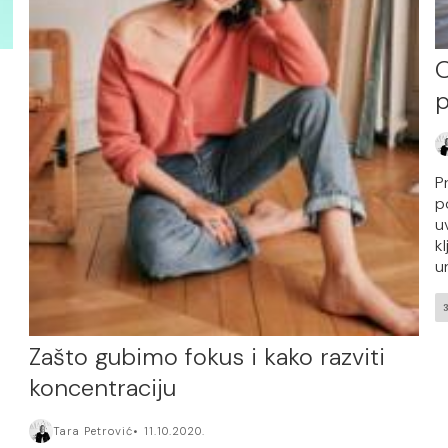
O
p
P
p
u
k
u
Zašto gubimo fokus i kako razviti
koncentraciju
Tara Petrović
11.10.2020.