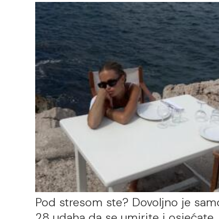
Pod stresom ste? Dovoljno je sam
28 udaha da se umirite i osjećate