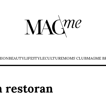
HION
BEAUTY
LIFESTYLE
CULTURE
MOMS CLUB
MAGME B
n restoran