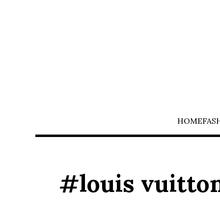
HOME
FAS
#louis vuitto