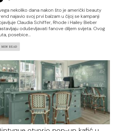
vega nekoliko dana nakon što je američki beauty
rend najavio svoj prvi balzam u čijoj se kampanji
ojavljuje Claudia Schiffer, Rhode i Hailey Bieber
astavljaju oduševljavati fanove diljem svijeta. Ovog
uta, posebice...
2 MIN READ
iptyque otvorio pop-up kafić u