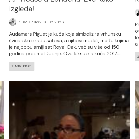
izgleda!
Bruna Haller
16.02.2026.
P
o
Audamars Piguet je kuća koja simbolizira vrhunsku
l
švicarsku izradu satova, a njihovi modeli, među kojima
a 
je najpopularniji sat Royal Oak, već su više od 150
godina predmet žudnje. Ova luksuzna kuća 2017....
3 MIN READ