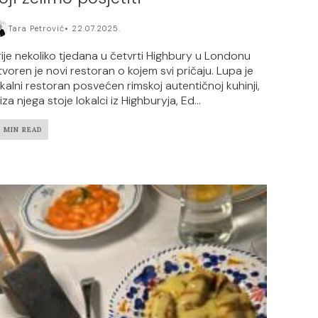
Tara Petrović
22.07.2025.
rije nekoliko tjedana u četvrti Highbury u Londonu
tvoren je novi restoran o kojem svi pričaju. Lupa je
okalni restoran posvećen rimskoj autentičnoj kuhinji,
iza njega stoje lokalci iz Highburyja, Ed...
2 MIN READ