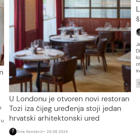
L
J
D
l
o
im
sv
U Londonu je otvoren novi restoran
Tozi iza čijeg uređenja stoji jedan
s
hrvatski arhitektonski ured
 u
Dina Dončević
26.08.2024.