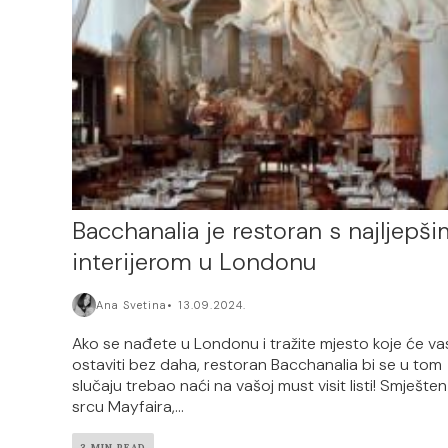
Bacchanalia je restoran s najljepš
interijerom u Londonu
Ana Svetina
13.09.2024.
Ako se nađete u Londonu i tražite mjesto koje će va
ostaviti bez daha, restoran Bacchanalia bi se u tom
slučaju trebao naći na vašoj must visit listi! Smješten
srcu Mayfaira,...
3 MIN READ