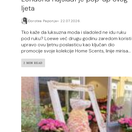
ljeta
Dorotea Paponja
22.07.2026.
Tko kaže da luksuzna moda i sladoled ne idu ruku
pod ruku? Loewe već drugu godinu zaredom koristi
upravo ovu ljetnu poslasticu kao ključan dio
promocije svoje kolekcije Home Scents, linije mirisa...
2 MIN READ