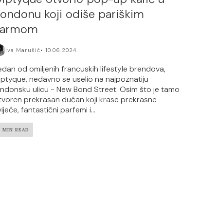
ondonu koji odiše pariškim
šarmom
Iva Marušić
10.06.2024.
edan od omiljenih francuskih lifestyle brendova,
iptyque, nedavno se uselio na najpoznatiju
ondonsku ulicu - New Bond Street. Osim što je tamo
tvoren prekrasan dućan koji krase prekrasne
ijeće, fantastični parfemi i...
2 MIN READ