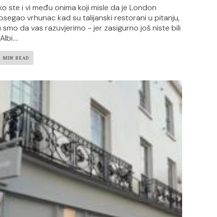
ko ste i vi među onima koji misle da je London
osegao vrhunac kad su talijanski restorani u pitanju,
u smo da vas razuvjerimo - jer zasigurno još niste bili
Albi....
3 MIN READ