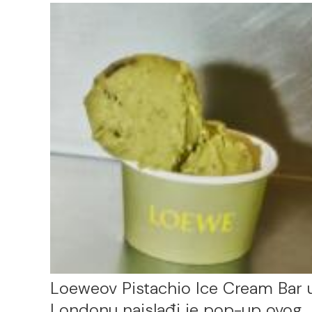
Loeweov Pistachio Ice Cream Bar 
Londonu najslađi je pop-up ovog