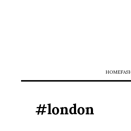
HOME
FAS
#london