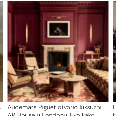
u
Audemars Piguet otvorio luksuzni
L
AP House u Londonu. Evo kako
k