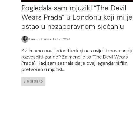
Pogledala sam mjuzikl “The Devil
Wears Prada” u Londonu koji mi je
ostao u nezaboravnom sjećanju
Ana Svetina
17.12.2024.
Svi imamo onaj jedan film koji nas uvijek iznova uspij
razveseliti, zar ne? Za mene je to "The Devil Wears
Prada". Kad sam saznala da je ovaj legendarni film
pretvoren u mjuzikl...
4 MIN READ