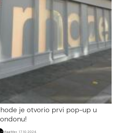
hode je otvorio prvi pop-up u
ondonu!
MagMe
17.10.2024.