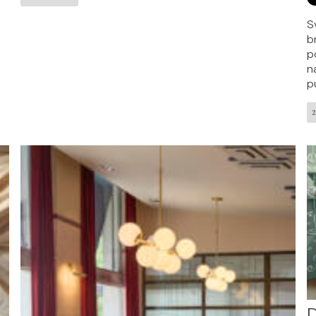
S
b
p
n
p
D