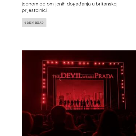
jednom od omiljenih događanja u britanskoj
prijestolnici...
4 MIN READ