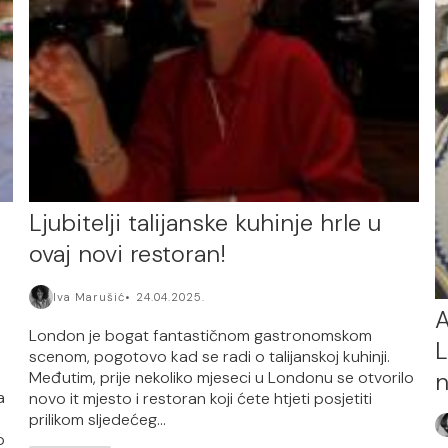
Ljubitelji talijanske kuhinje hrle u
ovaj novi restoran!
Iva Marušić
24.04.2025.
A
London je bogat fantastičnom gastronomskom
L
scenom, pogotovo kad se radi o talijanskoj kuhinji.
n
Međutim, prije nekoliko mjeseci u Londonu se otvorilo
a
novo it mjesto i restoran koji ćete htjeti posjetiti
prilikom sljedećeg...
o