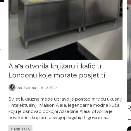
e
Alaïa otvorila knjižaru i kafić u
Londonu koje morate posjetiti
Ana Svetina
16.12.2024.
Svijet luksuzne mode upravo je postao mrvicu ukusniji
i intelektualniji. Maison Alaïa, legendarna modna kuća
R
koju je osnovao pokojni Azzedine Alaïa, otvorila je
L
novi kafić i knjižaru u svojoj flagship trgovini na...
3 MIN READ