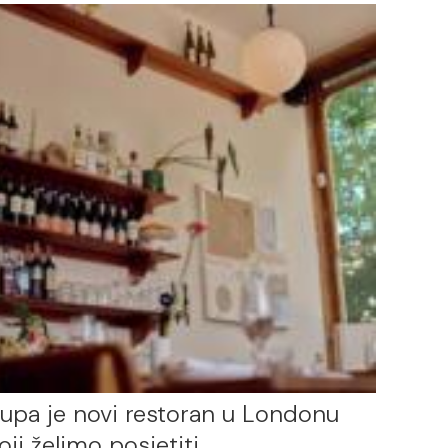
upa je novi restoran u Londonu
oji želimo posjetiti