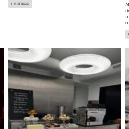
A
3 MIN READ
d
t
u 