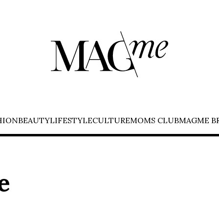
HION
BEAUTY
LIFESTYLE
CULTURE
MOMS CLUB
MAGME B
e