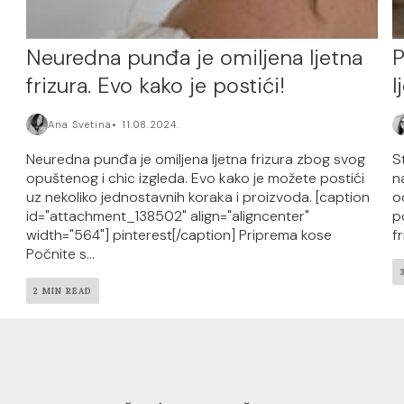
Neuredna punđa je omiljena ljetna
P
frizura. Evo kako je postići!
l
Ana Svetina
11.08.2024.
Neuredna punđa je omiljena ljetna frizura zbog svog
S
opuštenog i chic izgleda. Evo kako je možete postići
n
uz nekoliko jednostavnih koraka i proizvoda. [caption
o
id="attachment_138502" align="aligncenter"
p
width="564"] pinterest[/caption] Priprema kose
fr
Počnite s...
2 MIN READ