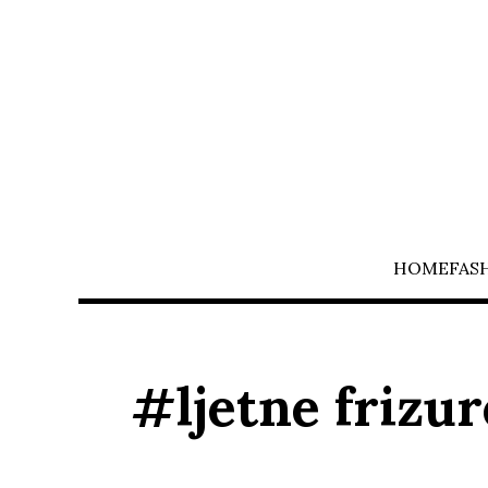
HOME
FAS
#ljetne frizur