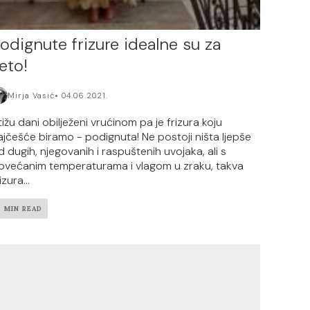
odignute frizure idealne su za
jeto!
Mirja Vasić
04.06.2021.
tižu dani obilježeni vrućinom pa je frizura koju
ajčešće biramo - podignuta! Ne postoji ništa ljepše
d dugih, njegovanih i raspuštenih uvojaka, ali s
ovećanim temperaturama i vlagom u zraku, takva
izura...
3 MIN READ