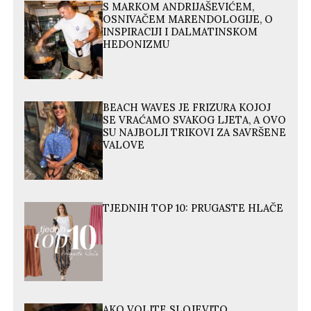
S MARKOM ANDRIJAŠEVIĆEM,
OSNIVAČEM MARENDOLOGIJE, O
INSPIRACIJI I DALMATINSKOM
HEDONIZMU
BEACH WAVES JE FRIZURA KOJOJ
SE VRAĆAMO SVAKOG LJETA, A OVO
SU NAJBOLJI TRIKOVI ZA SAVRŠENE
VALOVE
TJEDNIH TOP 10: PRUGASTE HLAČE
AKO VOLITE SLOJEVITO