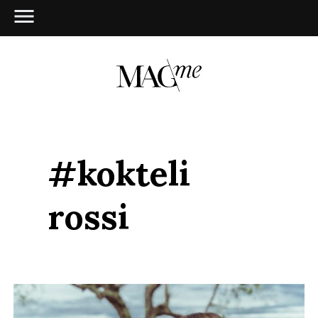
#kokteli
rossi