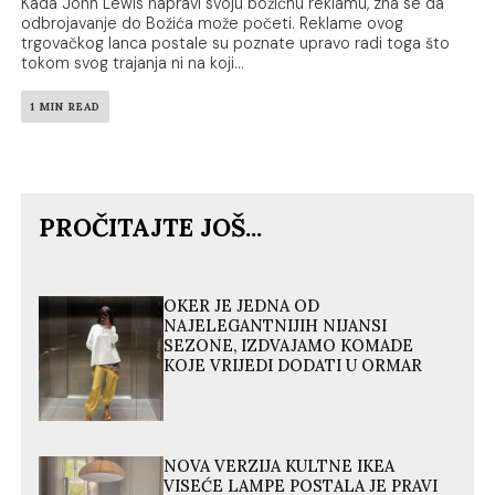
Kada John Lewis napravi svoju božićnu reklamu, zna se da
odbrojavanje do Božića može početi. Reklame ovog
trgovačkog lanca postale su poznate upravo radi toga što
tokom svog trajanja ni na koji...
1 MIN READ
PROČITAJTE JOŠ...
OKER JE JEDNA OD
NAJELEGANTNIJIH NIJANSI
SEZONE, IZDVAJAMO KOMADE
KOJE VRIJEDI DODATI U ORMAR
NOVA VERZIJA KULTNE IKEA
VISEĆE LAMPE POSTALA JE PRAVI