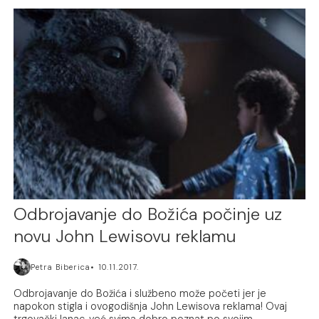
Odbrojavanje do Božića počinje uz
novu John Lewisovu reklamu
Petra Biberica
10.11.2017.
Odbrojavanje do Božića i službeno može početi jer je
napokon stigla i ovogodišnja John Lewisova reklama! Ovaj
trgovački lanac, već svima dobro poznat po svojim