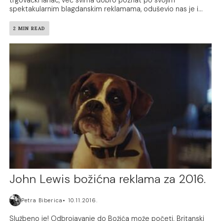
spektakularnim blagdanskim reklamama, oduševio nas je i...
2 MIN READ
John Lewis božićna reklama za 2016.
Petra Biberica
10.11.2016.
Službeno je! Odbrojavanje do Božića može početi. Britanski