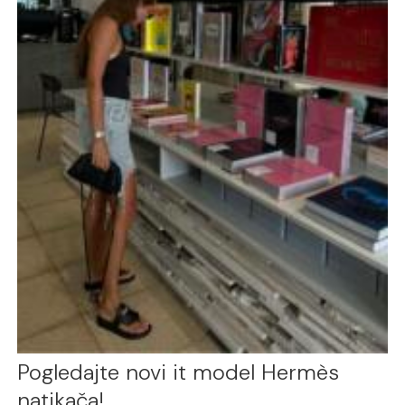
Pogledajte novi it model Hermès
natikača!