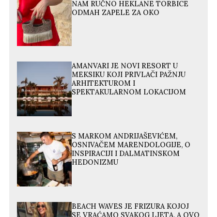
NAM RUČNO HEKLANE TORBICE
ODMAH ZAPELE ZA OKO
AMANVARI JE NOVI RESORT U
MEKSIKU KOJI PRIVLAČI PAŽNJU
ARHITEKTUROM I
SPEKTAKULARNOM LOKACIJOM
S MARKOM ANDRIJAŠEVIĆEM,
OSNIVAČEM MARENDOLOGIJE, O
INSPIRACIJI I DALMATINSKOM
HEDONIZMU
BEACH WAVES JE FRIZURA KOJOJ
SE VRAĆAMO SVAKOG LJETA, A OVO