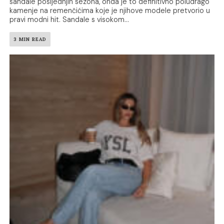
sandale posljednjih sezona, onda je to definitivno poludrago
kamenje na remenčićima koje je njihove modele pretvorio u
pravi modni hit. Sandale s visokom...
3 MIN READ