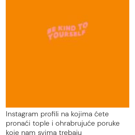
Instagram profili na kojima ćete
pronaći tople i ohrabrujuće poruke
koje nam svima trebaju