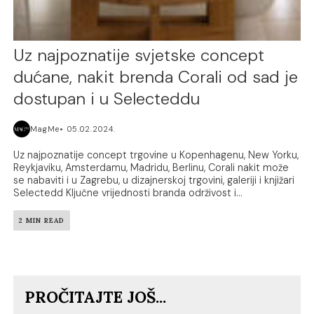
Uz najpoznatije svjetske concept
dućane, nakit brenda Corali od sad je
dostupan i u Selecteddu
MagMe
05.02.2024.
Uz najpoznatije concept trgovine u Kopenhagenu, New Yorku,
Reykjaviku, Amsterdamu, Madridu, Berlinu, Corali nakit može
se nabaviti i u Zagrebu, u dizajnerskoj trgovini, galeriji i knjižari
Selectedd Ključne vrijednosti branda održivost i...
2 MIN READ
PROČITAJTE JOŠ...