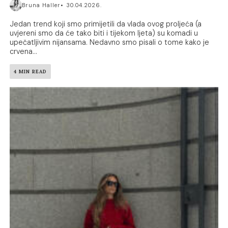
Bruna Haller
30.04.2026.
Jedan trend koji smo primijetili da vlada ovog proljeća (a
uvjereni smo da će tako biti i tijekom ljeta) su komadi u
upečatljivim nijansama. Nedavno smo pisali o tome kako je
crvena...
4 MIN READ