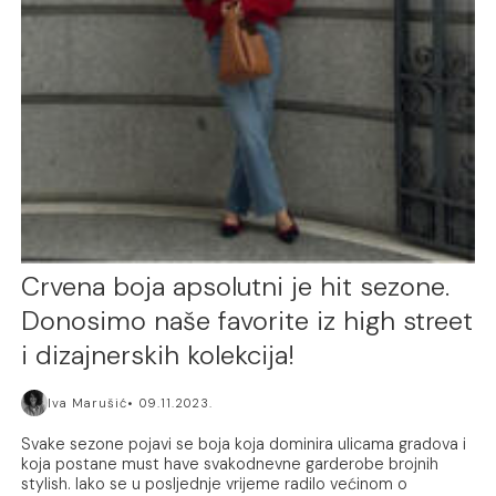
Crvena boja apsolutni je hit sezone.
Donosimo naše favorite iz high street
i dizajnerskih kolekcija!
Iva Marušić
09.11.2023.
Svake sezone pojavi se boja koja dominira ulicama gradova i
koja postane must have svakodnevne garderobe brojnih
stylish. Iako se u posljednje vrijeme radilo većinom o