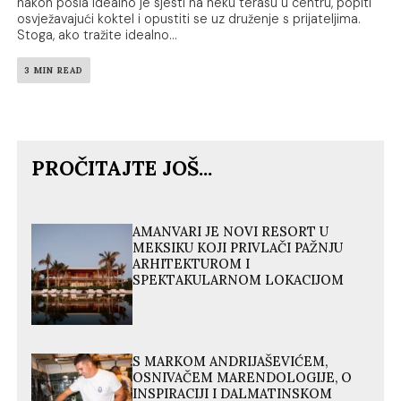
nakon posla idealno je sjesti na neku terasu u centru, popiti
osvježavajući koktel i opustiti se uz druženje s prijateljima.
Stoga, ako tražite idealno...
3 MIN READ
PROČITAJTE JOŠ...
AMANVARI JE NOVI RESORT U
MEKSIKU KOJI PRIVLAČI PAŽNJU
ARHITEKTUROM I
SPEKTAKULARNOM LOKACIJOM
S MARKOM ANDRIJAŠEVIĆEM,
OSNIVAČEM MARENDOLOGIJE, O
INSPIRACIJI I DALMATINSKOM