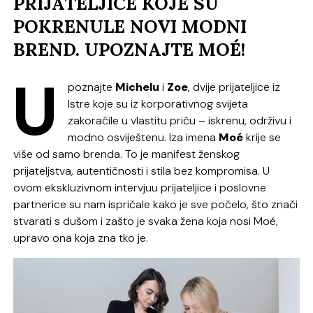
PRIJATELJICE KOJE SU
POKRENULE NOVI MODNI
BREND. UPOZNAJTE MOÉ!
U
poznajte
Michelu
i
Zoe
, dvije prijateljice iz
Istre koje su iz korporativnog svijeta
zakoračile u vlastitu priču – iskrenu, održivu i
modno osviještenu. Iza imena
Moé
krije se
više od samo brenda. To je manifest ženskog
prijateljstva, autentičnosti i stila bez kompromisa. U
ovom ekskluzivnom intervjuu prijateljice i poslovne
partnerice su nam ispričale kako je sve počelo, što znači
stvarati s dušom i zašto je svaka žena koja nosi Moé,
upravo ona koja zna tko je.