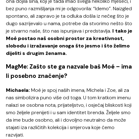
ona dojila sina, koji je tada imao svega nekoliko mjeseci, i
bez puno razmišljanja mi je odgovorila: “Idemo”. Naizgled
spontano, ali zapravo je ta odluka došla iz nečeg što je
dugo sazrijevalo u nama, potrebe da stvorimo nešto što
je stvarno naše, što nas ispunjava i predstavlja.
I tako je
Moé postao naš osobni prostor za kreativnost,
slobodu i izražavanje onoga što jesmo i što želimo
dijeliti s drugim ženama.
MagMe: Zašto ste ga nazvale baš Moé – ima
li posebno značenje?
Michaela:
Moé je spoj naših imena, Michela i Zoe, ali za
nas simbolizira puno više od toga. U tom kratkom imenu
nalazi se osobna nota, prijateljstvo, i osjećaj bliskosti koji
smo željele prenijeti i u sam identitet brenda. Željele smo
da ime bude osobno, ali i dovoljno neutralno da može
stajati iza različitih kolekcija i smjerova koje ćemo
razvijati.