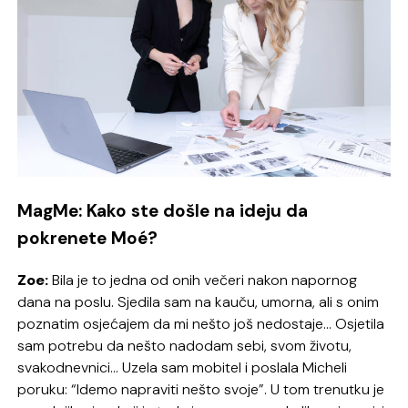
MagMe: Kako ste došle na ideju da
pokrenete Moé?
Zoe:
Bila je to jedna od onih večeri nakon napornog
dana na poslu. Sjedila sam na kauču, umorna, ali s onim
poznatim osjećajem da mi nešto još nedostaje… Osjetila
sam potrebu da nešto nadodam sebi, svom životu,
svakodnevnici… Uzela sam mobitel i poslala Micheli
poruku: “Idemo napraviti nešto svoje”. U tom trenutku je