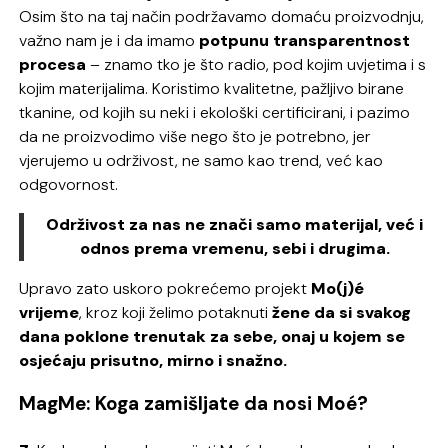
Osim što na taj način podržavamo domaću proizvodnju,
važno nam je i da imamo
potpunu transparentnost
procesa
– znamo tko je što radio, pod kojim uvjetima i s
kojim materijalima. Koristimo kvalitetne, pažljivo birane
tkanine, od kojih su neki i ekološki certificirani, i pazimo
da ne proizvodimo više nego što je potrebno, jer
vjerujemo u održivost, ne samo kao trend, već kao
odgovornost.
Održivost za nas ne znači samo materijal, već i
odnos prema vremenu, sebi i drugima.
Upravo zato uskoro pokrećemo projekt
Mo(j)é
vrijeme
, kroz koji želimo potaknuti
žene da si svakog
dana poklone trenutak za sebe, onaj u kojem se
osjećaju prisutno, mirno i snažno.
MagMe: Koga zamišljate da nosi Moé?