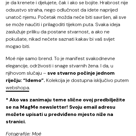
je da krenete i djelujete, čak i ako se bojite. Hrabrost nije
odsustvo straha, nego odlučnost da idete naprijed
unatoč njemu. Početak možda neće biti savršen, ali sve
se može naučiti i prilagoditi tijekom puta. Svaka ideja
zaslužuje priliku da postane stvarnost, a ako ne
pokušate, nikad nećete saznati kakav bi vaš svijet
mogao biti.
Moé nije samo brend. To je manifest svakodnevne
elegancije, održivosti i snage stvarnih žena. I da, u
njihovom slučaju –
sve stvarno počinje jednom
riječju: “Idemo”.
Kolekcija je dostupna isključivo putem
webshopa
.
* Ako vas zanimaju teme slične ovoj predbilježite
se na MagMe newsletter! Svoju email adresu
možete upisati u predviđeno mjesto niže na
stranici.
Fotografije: Moé