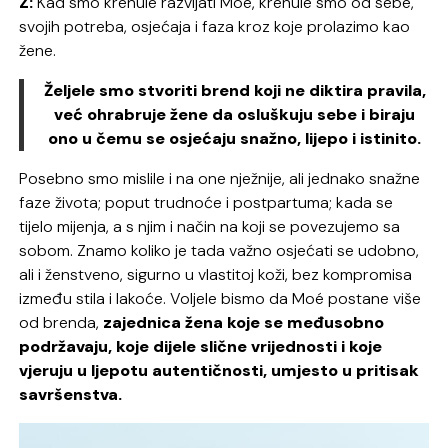
Z:
Kad smo krenule razvijati Moé, krenule smo od sebe,
svojih potreba, osjećaja i faza kroz koje prolazimo kao
žene.
Željele smo stvoriti brend koji ne diktira pravila,
već ohrabruje žene da osluškuju sebe i biraju
ono u čemu se osjećaju snažno, lijepo i istinito.
Posebno smo mislile i na one nježnije, ali jednako snažne
faze života; poput trudnoće i postpartuma; kada se
tijelo mijenja, a s njim i način na koji se povezujemo sa
sobom. Znamo koliko je tada važno osjećati se udobno,
ali i ženstveno, sigurno u vlastitoj koži, bez kompromisa
između stila i lakoće. Voljele bismo da Moé postane više
od brenda,
zajednica žena koje se međusobno
podržavaju, koje dijele slične vrijednosti i koje
vjeruju u ljepotu autentičnosti, umjesto u pritisak
savršenstva.