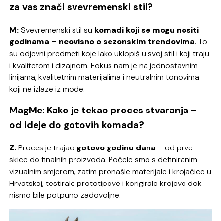
za vas znači svevremenski stil?
M:
Svevremenski stil su
komadi koji se mogu nositi
godinama – neovisno o sezonskim trendovima
. To
su odjevni predmeti koje lako uklopiš u svoj stil i koji traju
i kvalitetom i dizajnom. Fokus nam je na jednostavnim
linijama, kvalitetnim materijalima i neutralnim tonovima
koji ne izlaze iz mode.
MagMe: Kako je tekao proces stvaranja –
od ideje do gotovih komada?
Z:
Proces je trajao
gotovo godinu dana
– od prve
skice do finalnih proizvoda. Počele smo s definiranim
vizualnim smjerom, zatim pronašle materijale i krojačice u
Hrvatskoj, testirale prototipove i korigirale krojeve dok
nismo bile potpuno zadovoljne.