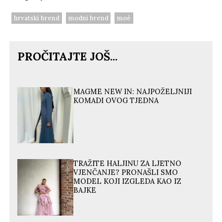
hrvatski brend
modni brend
moé
PROČITAJTE JOŠ...
MAGME NEW IN: NAJPOŽELJNIJI
KOMADI OVOG TJEDNA
TRAŽITE HALJINU ZA LJETNO
VJENČANJE? PRONAŠLI SMO
MODEL KOJI IZGLEDA KAO IZ
BAJKE