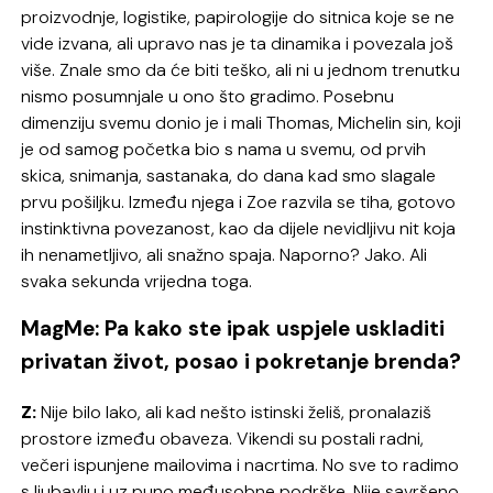
proizvodnje, logistike, papirologije do sitnica koje se ne
vide izvana, ali upravo nas je ta dinamika i povezala još
više. Znale smo da će biti teško, ali ni u jednom trenutku
nismo posumnjale u ono što gradimo. Posebnu
dimenziju svemu donio je i mali Thomas, Michelin sin, koji
je od samog početka bio s nama u svemu, od prvih
skica, snimanja, sastanaka, do dana kad smo slagale
prvu pošiljku. Između njega i Zoe razvila se tiha, gotovo
instinktivna povezanost, kao da dijele nevidljivu nit koja
ih nenametljivo, ali snažno spaja. Naporno? Jako. Ali
svaka sekunda vrijedna toga.
MagMe: Pa kako ste ipak uspjele uskladiti
privatan život, posao i pokretanje brenda?
Z:
Nije bilo lako, ali kad nešto istinski želiš, pronalaziš
prostore između obaveza. Vikendi su postali radni,
večeri ispunjene mailovima i nacrtima. No sve to radimo
s ljubavlju i uz puno međusobne podrške. Nije savršeno,