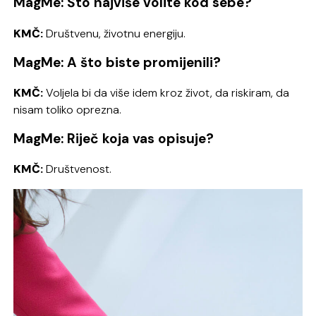
MagMe: Što najviše volite kod sebe?
KMČ:
Društvenu, životnu energiju.
MagMe: A što biste promijenili?
KMČ:
Voljela bi da više idem kroz život, da riskiram, da
nisam toliko oprezna.
MagMe: Riječ koja vas opisuje?
KMČ:
Društvenost.