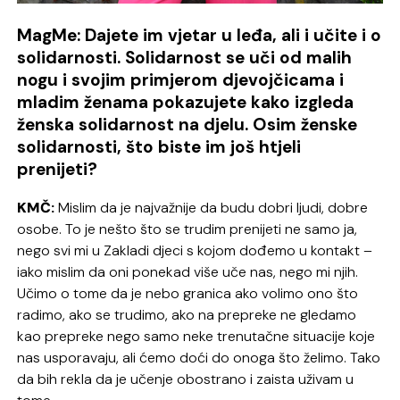
MagMe: Dajete im vjetar u leđa, ali i učite i o
solidarnosti. Solidarnost se uči od malih
nogu i svojim primjerom djevojčicama i
mladim ženama pokazujete kako izgleda
ženska solidarnost na djelu. Osim ženske
solidarnosti, što biste im još htjeli
prenijeti?
KMČ:
Mislim da je najvažnije da budu dobri ljudi, dobre
osobe. To je nešto što se trudim prenijeti ne samo ja,
nego svi mi u Zakladi djeci s kojom dođemo u kontakt –
iako mislim da oni ponekad više uče nas, nego mi njih.
Učimo o tome da je nebo granica ako volimo ono što
radimo, ako se trudimo, ako na prepreke ne gledamo
kao prepreke nego samo neke trenutačne situacije koje
nas usporavaju, ali ćemo doći do onoga što želimo. Tako
da bih rekla da je učenje obostrano i zaista uživam u