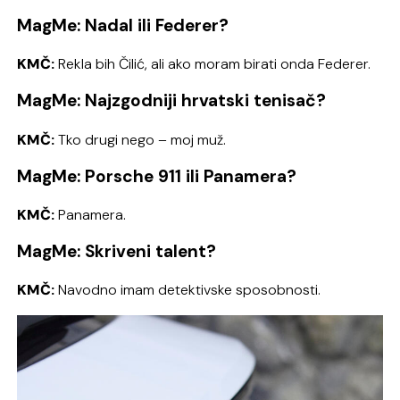
MagMe: Nadal ili Federer?
KMČ:
Rekla bih Čilić, ali ako moram birati onda Federer.
MagMe: Najzgodniji hrvatski tenisač?
KMČ:
Tko drugi nego – moj muž.
MagMe: Porsche 911 ili Panamera?
KMČ:
Panamera.
MagMe: Skriveni talent?
KMČ:
Navodno imam detektivske sposobnosti.