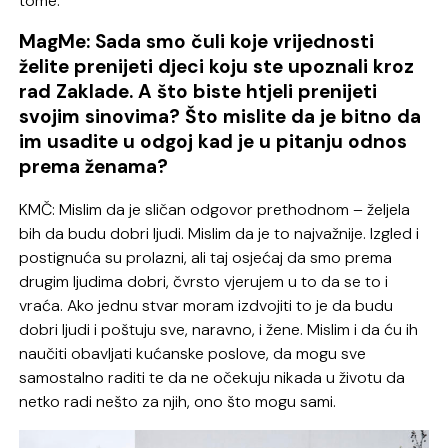
tome.
MagMe: Sada smo čuli koje vrijednosti
želite prenijeti djeci koju ste upoznali kroz
rad Zaklade. A što biste htjeli prenijeti
svojim sinovima? Što mislite da je bitno da
im usadite u odgoj kad je u pitanju odnos
prema ženama?
KMČ: Mislim da je sličan odgovor prethodnom – željela
bih da budu dobri ljudi. Mislim da je to najvažnije. Izgled i
postignuća su prolazni, ali taj osjećaj da smo prema
drugim ljudima dobri, čvrsto vjerujem u to da se to i
vraća. Ako jednu stvar moram izdvojiti to je da budu
dobri ljudi i poštuju sve, naravno, i žene. Mislim i da ću ih
naučiti obavljati kućanske poslove, da mogu sve
samostalno raditi te da ne očekuju nikada u životu da
netko radi nešto za njih, ono što mogu sami.