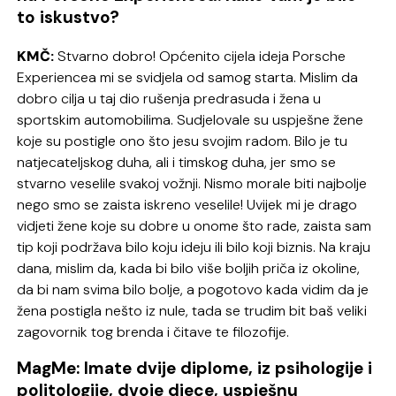
to iskustvo?
KMČ:
Stvarno dobro! Općenito cijela ideja Porsche
Experiencea mi se svidjela od samog starta. Mislim da
dobro cilja u taj dio rušenja predrasuda i žena u
sportskim automobilima. Sudjelovale su uspješne žene
koje su postigle ono što jesu svojim radom. Bilo je tu
natjecateljskog duha, ali i timskog duha, jer smo se
stvarno veselile svakoj vožnji. Nismo morale biti najbolje
nego smo se zaista iskreno veselile! Uvijek mi je drago
vidjeti žene koje su dobre u onome što rade, zaista sam
tip koji podržava bilo koju ideju ili bilo koji biznis. Na kraju
dana, mislim da, kada bi bilo više boljih priča iz okoline,
da bi nam svima bilo bolje, a pogotovo kada vidim da je
žena postigla nešto iz nule, tada se trudim bit baš veliki
zagovornik tog brenda i čitave te filozofije.
MagMe: Imate dvije diplome, iz psihologije i
politologije, dvoje djece, uspješnu