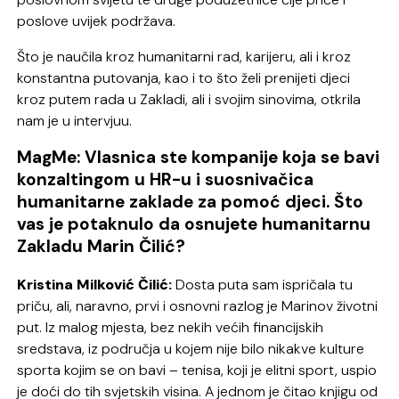
poslove uvijek podržava.
Što je naučila kroz humanitarni rad, karijeru, ali i kroz
konstantna putovanja, kao i to što želi prenijeti djeci
kroz putem rada u Zakladi, ali i svojim sinovima, otkrila
nam je u intervjuu.
MagMe: Vlasnica ste kompanije koja se bavi
konzaltingom u HR-u i suosnivačica
humanitarne zaklade za pomoć djeci. Što
vas je potaknulo da osnujete humanitarnu
Zakladu Marin Čilić?
Kristina Milković Čilić:
Dosta puta sam ispričala tu
priču, ali, naravno, prvi i osnovni razlog je Marinov životni
put. Iz malog mjesta, bez nekih većih financijskih
sredstava, iz područja u kojem nije bilo nikakve kulture
sporta kojim se on bavi – tenisa, koji je elitni sport, uspio
je doći do tih svjetskih visina. A jednom je čitao knjigu od