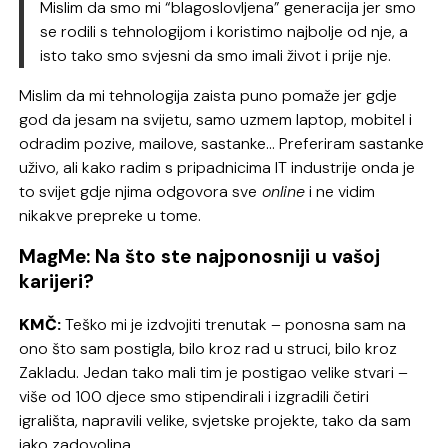
Mislim da smo mi “blagoslovljena” generacija jer smo
se rodili s tehnologijom i koristimo najbolje od nje, a
isto tako smo svjesni da smo imali život i prije nje.
Mislim da mi tehnologija zaista puno pomaže jer gdje
god da jesam na svijetu, samo uzmem laptop, mobitel i
odradim pozive, mailove, sastanke… Preferiram sastanke
uživo, ali kako radim s pripadnicima IT industrije onda je
to svijet gdje njima odgovora sve
online
i ne vidim
nikakve prepreke u tome.
MagMe: Na što ste najponosniji u vašoj
karijeri?
KMČ:
Teško mi je izdvojiti trenutak – ponosna sam na
ono što sam postigla, bilo kroz rad u struci, bilo kroz
Zakladu. Jedan tako mali tim je postigao velike stvari –
više od 100 djece smo stipendirali i izgradili četiri
igrališta, napravili velike, svjetske projekte, tako da sam
jako zadovoljna.