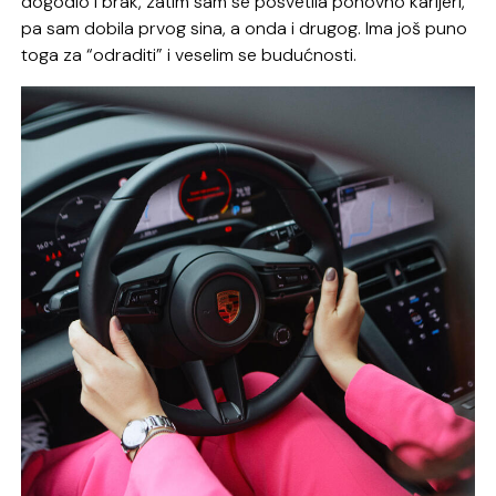
dogodio i brak, zatim sam se posvetila ponovno karijeri,
pa sam dobila prvog sina, a onda i drugog. Ima još puno
toga za “odraditi” i veselim se budućnosti.