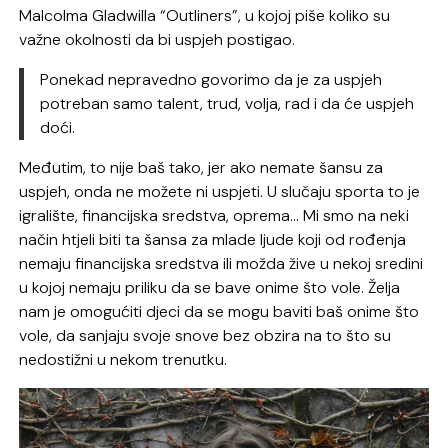
Malcolma Gladwilla “Outliners”, u kojoj piše koliko su
važne okolnosti da bi uspjeh postigao.
Ponekad nepravedno govorimo da je za uspjeh
potreban samo talent, trud, volja, rad i da će uspjeh
doći.
Međutim, to nije baš tako, jer ako nemate šansu za
uspjeh, onda ne možete ni uspjeti. U slučaju sporta to je
igralište, financijska sredstva, oprema… Mi smo na neki
način htjeli biti ta šansa za mlade ljude koji od rođenja
nemaju financijska sredstva ili možda žive u nekoj sredini
u kojoj nemaju priliku da se bave onime što vole. Želja
nam je omogućiti djeci da se mogu baviti baš onime što
vole, da sanjaju svoje snove bez obzira na to što su
nedostižni u nekom trenutku.