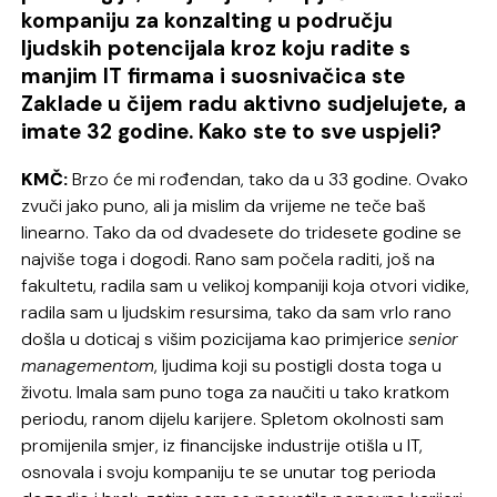
kompaniju za konzalting u području
ljudskih potencijala kroz koju radite s
manjim IT firmama i suosnivačica ste
Zaklade u čijem radu aktivno sudjelujete, a
imate 32 godine. Kako ste to sve uspjeli?
KMČ:
Brzo će mi rođendan, tako da u 33 godine. Ovako
zvuči jako puno, ali ja mislim da vrijeme ne teče baš
linearno. Tako da od dvadesete do tridesete godine se
najviše toga i dogodi. Rano sam počela raditi, još na
fakultetu, radila sam u velikoj kompaniji koja otvori vidike,
radila sam u ljudskim resursima, tako da sam vrlo rano
došla u doticaj s višim pozicijama kao primjerice
senior
managementom
, ljudima koji su postigli dosta toga u
životu. Imala sam puno toga za naučiti u tako kratkom
periodu, ranom dijelu karijere. Spletom okolnosti sam
promijenila smjer, iz financijske industrije otišla u IT,
osnovala i svoju kompaniju te se unutar tog perioda