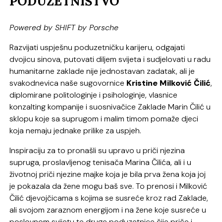
PODUZETNIŠTVO
Powered by SHIFT by Porsche
Razvijati uspješnu poduzetničku karijeru, odgajati
dvojicu sinova, putovati diljem svijeta i sudjelovati u radu
humanitarne zaklade nije jednostavan zadatak, ali je
svakodnevica naše sugovornice
Kristine Milković Čilić
,
diplomirane politologinje i psihologinje, vlasnice
konzalting kompanije i suosnivačice Zaklade Marin Čilić u
sklopu koje sa suprugom i malim timom pomaže djeci
koja nemaju jednake prilike za uspjeh.
Inspiraciju za to pronašli su upravo u priči njezina
supruga, proslavljenog tenisača Marina Čilića, ali i u
životnoj priči njezine majke koja je bila prva žena koja joj
je pokazala da žene mogu baš sve. To prenosi i Milković
Čilić djevojčicama s kojima se susreće kroz rad Zaklade,
ali svojom zaraznom energijom i na žene koje susreće u
poslovnom svijetu te druge poduzetnice čije priče i