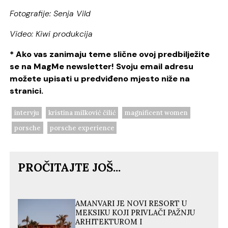
Fotografije: Senja Vild
Video: Kiwi produkcija
* Ako vas zanimaju teme slične ovoj predbilježite
se na MagMe newsletter! Svoju email adresu
možete upisati u predviđeno mjesto niže na
stranici.
intervju
kristina milković čilić
magnificent women
porsche
porsche experience
PROČITAJTE JOŠ...
AMANVARI JE NOVI RESORT U
MEKSIKU KOJI PRIVLAČI PAŽNJU
ARHITEKTUROM I