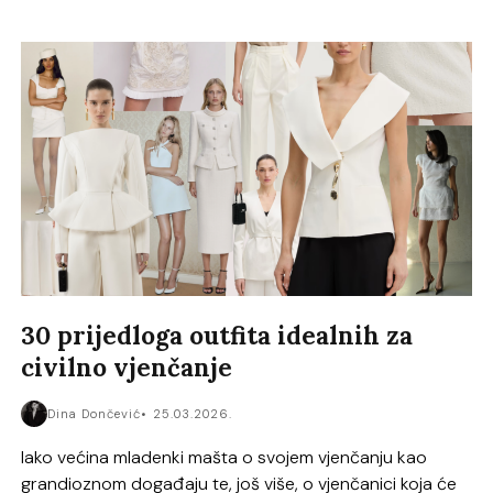
30 prijedloga outfita idealnih za
civilno vjenčanje
Dina Dončević
25.03.2026.
Iako većina mladenki mašta o svojem vjenčanju kao
grandioznom događaju te, još više, o vjenčanici koja će