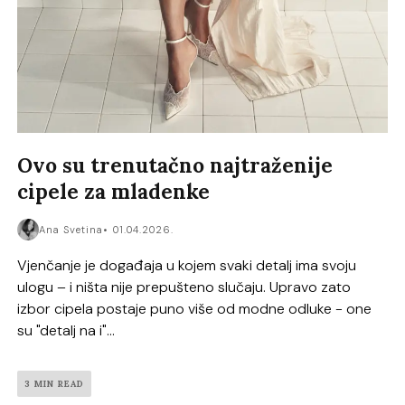
Ovo su trenutačno najtraženije
cipele za mladenke
Ana Svetina
01.04.2026.
Vjenčanje je događaja u kojem svaki detalj ima svoju
ulogu – i ništa nije prepušteno slučaju. Upravo zato
izbor cipela postaje puno više od modne odluke - one
su "detalj na i"...
3 MIN READ