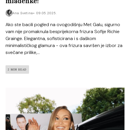
mladenke!
Ana Svetina
09.05.2025.
Ako ste bacili pogled na ovogodišnju Met Galu, sigurno
vam nije promaknula besprijekorna frizura Sofije Richie
Grainge. Elegantna, sofisticirana i s daškom
minimalističkog glamura - ova frizura savršen je izbor za
svečane prilike,...
2 MIN READ