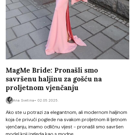
MagMe Bride: Pronašli smo
savršenu haljinu za gošću na
proljetnom vjenčanju
Ana Svetina
02.05.2025.
Ako ste u potrazi za elegantnom, ali modernom haljinom
koja će privući poglede na svakom proljetnom ili ljetnom
vjenčanju, imamo odličnu vijest - pronašli smo savršen
model koji izgleda kao s modne...